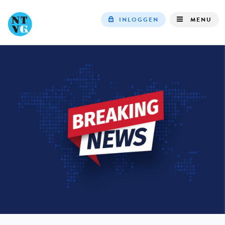
INLOGGEN
MENU
Top
navigation
IN