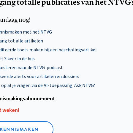
egang tot alle publicaties van het NTVG
andaag nog!
ennismaken met het NTVG
ng tot alle artikelen
diteerde toets maken bij een nascholingsartikel
ft 3 keer in de bus
uisteren naar de NTVG-podcast
eerde alerts voor artikelen en dossiers
p al je vragen via de AI-toepassing 'Ask NTVG'
nismakings­abonnement
12 weken!
L KENNISMAKEN