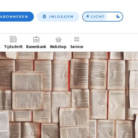
ABONNEREN
INLOGGEN
LICHT
Top
nav
ntair
s
Tijdschrift
Banenbank
Webshop
Service