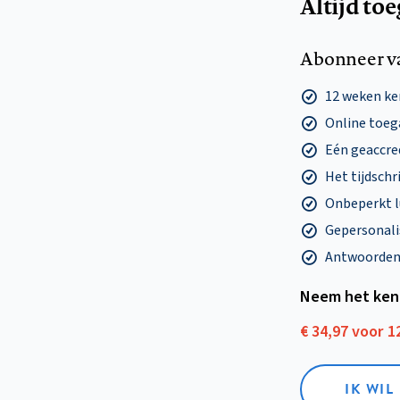
Altijd to
Abonneer v
12 weken k
Online toega
Eén geaccre
Het tijdschri
Onbeperkt l
Gepersonalis
Antwoorden o
Neem het ken
€ 34,97 voor 
IK WI