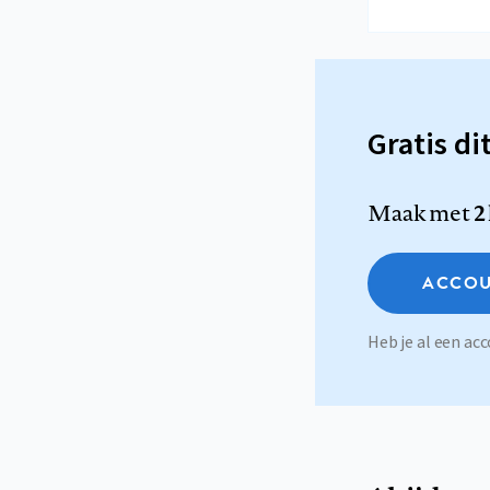
Gratis di
Maak met
2
ACCOU
Heb je al een a