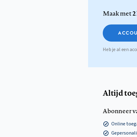
Maak met
2
ACCOU
Heb je al een a
Altijd to
Abonneer v
Online toega
Gepersonalis