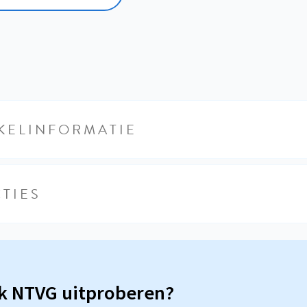
KELINFORMATIE
TIES
sk NTVG uitproberen?