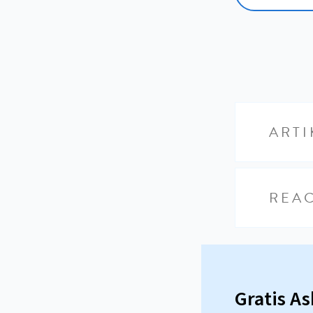
ARTI
REAC
Gratis A