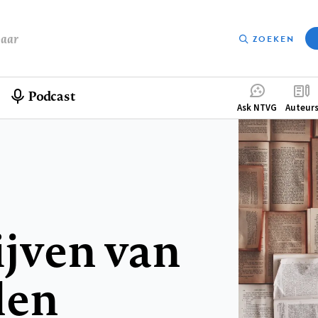
baar
ZOEKEN
Podcast
Compleme
Ask NTVG
Auteur
menu
ijven van
len