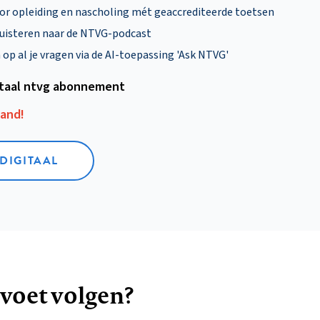
oor opleiding en nascholing mét geaccrediteerde toetsen
uisteren naar de NTVG-podcast
p al je vragen via de AI-toepassing 'Ask NTVG'
itaal ntvg abonnement
aand!
 DIGITAAL
 voet volgen?