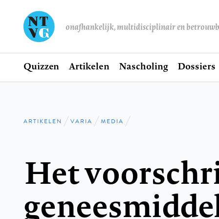
onafhankelijk, multidisciplinair en betrouw
Home
Quizzen
Artikelen
Nascholing
Dossiers
Hoofdnavigatie
ARTIKELEN
VARIA
MEDIA
Kruimelpad
Het voorschr
geneesmidde