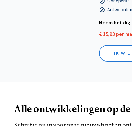
Onbeperkt l
Antwoorden o
Neem het dig
€ 15,93 per m
IK WIL
Alle ontwikkelingen op de
Schrijf je nu in voor onze nieuwsbrief en o