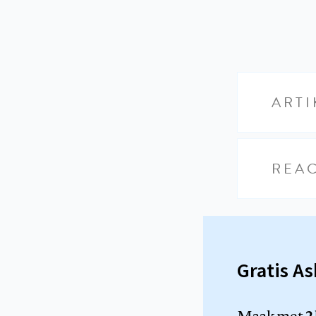
ARTI
REAC
Gratis A
Maak met
2