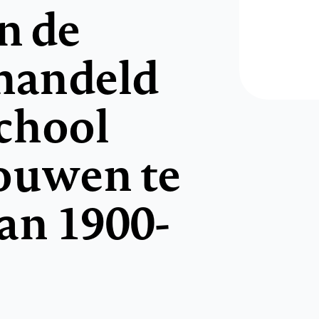
n de
ehandeld
chool
ouwen te
an 1900-