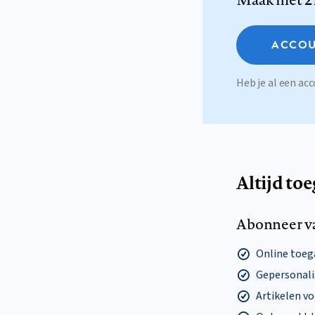
ACCOU
Heb je al een a
Altijd to
Abonneer v
Online toega
Gepersonalis
Artikelen v