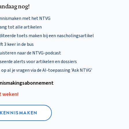
andaag nog!
ennismaken met het NTVG
ng tot alle artikelen
diteerde toets maken bij een nascholingsartikel
ft 3 keer in de bus
uisteren naar de NTVG-podcast
eerde alerts voor artikelen en dossiers
p al je vragen via de AI-toepassing 'Ask NTVG'
nismakings­abonnement
12 weken!
L KENNISMAKEN