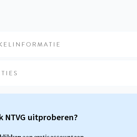
KELINFORMATIE
TIES
sk NTVG uitproberen?
 klikken
een gratis account aan