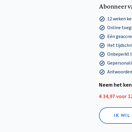
Abonneer v
12 weken k
Online toega
Eén geaccre
Het tijdschri
Onbeperkt l
Gepersonalis
Antwoorden o
Neem het ken
€ 34,97 voor 
IK WI