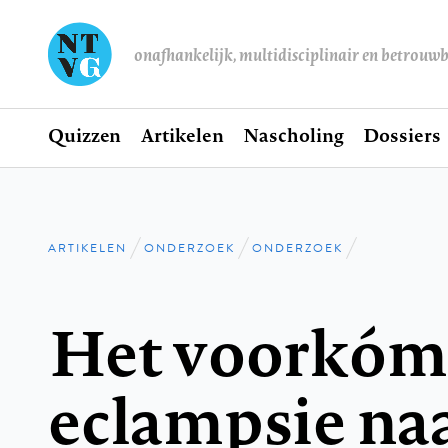
onafhankelijk, multidisciplinair en betrouw
Home
Quizzen
Artikelen
Nascholing
Dossiers
Hoofdnavigatie
ARTIKELEN
ONDERZOEK
ONDERZOEK
Kruimelpad
Het voorkóm
eclampsie na