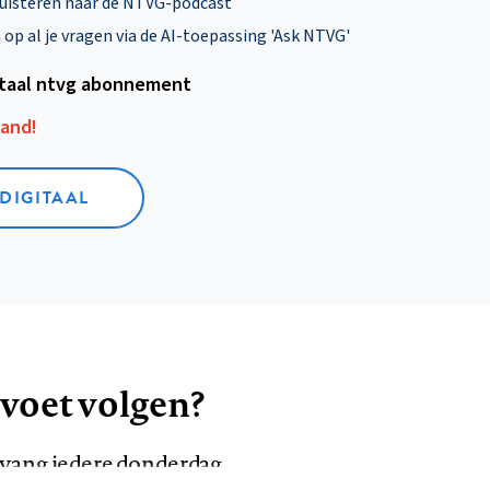
uisteren naar de NTVG-podcast
p al je vragen via de AI-toepassing 'Ask NTVG'
itaal ntvg abonnement
aand!
 DIGITAAL
 voet volgen?
ntvang iedere donderdag