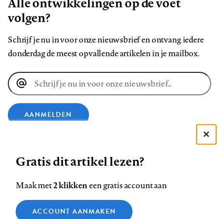
Alle ontwikkelingen op de voet
volgen?
Schrijf je nu in voor onze nieuwsbrief en ontvang iedere
donderdag de meest opvallende artikelen in je mailbox.
E-
mailadres
AANMELDEN
Deze site gebruikt cookies
VOLG ONS OP
Gratis dit artikel lezen?
Zie onze cookie policy
ACCEPTEER AANBEVOLEN INSTELLINGEN
Volg
Volg
Volg
Volg
Volg
Volg
2 klikken
Maak met
een gratis account aan
ons
ons
ons
ons
ons
ons
Functionele cookies
op
op
op
op
op
op
Contact
Colofon
Disclaimer
Privacy
About us
ACCOUNT AANMAKEN
Medische vragen verdienen
Sluiten