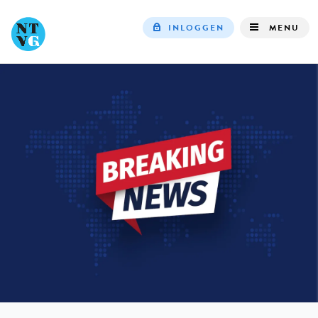
INLOGGEN
MENU
Top
navigation
IN