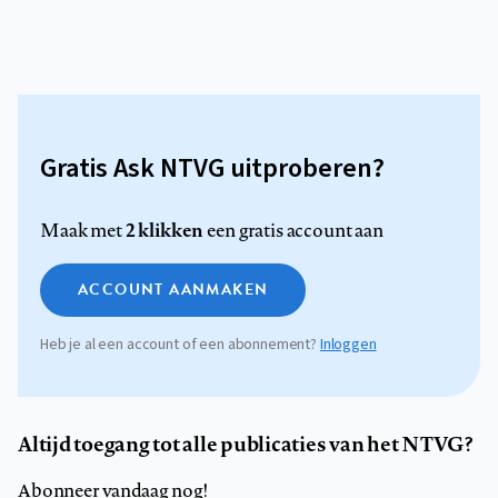
Gratis Ask NTVG uitproberen?
2 klikken
Maak met
een gratis account aan
ACCOUNT AANMAKEN
Heb je al een account of een abonnement?
Inloggen
Altijd toegang tot alle publicaties van het NTVG?
Abonneer vandaag nog!