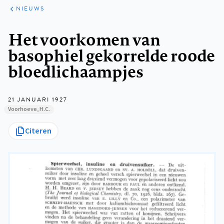
ARTIKELEN
HET
NIEUWS
KORT
Kruimelpad
Het voorkomen van
basophiel gekorrelde roode
bloedlichaampjes
21 JANUARI 1927
Voorhoeve, H.C.
Citeren