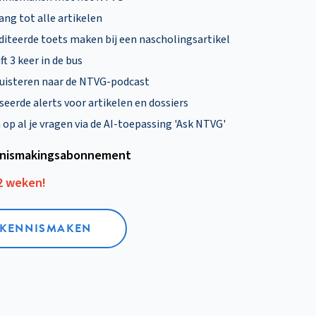
ng tot alle artikelen
diteerde toets maken bij een nascholingsartikel
ft 3 keer in de bus
uisteren naar de NTVG-podcast
eerde alerts voor artikelen en dossiers
p al je vragen via de AI-toepassing 'Ask NTVG'
nismakings­abonnement
12 weken!
L KENNISMAKEN