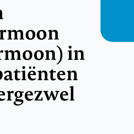
n
ormoon
rmoon) in
patiënten
iergezwel