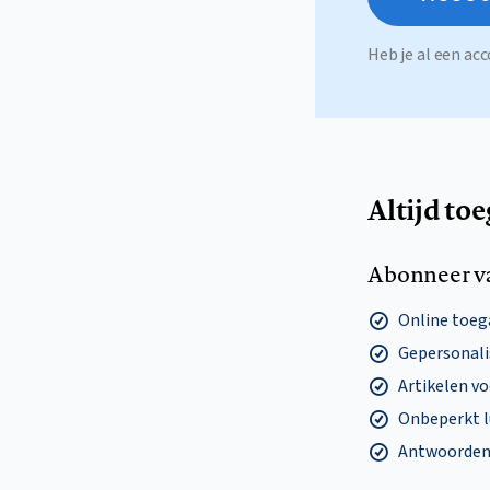
Heb je al een a
Altijd to
Abonneer v
Online toega
Gepersonalis
Artikelen v
Onbeperkt l
Antwoorden o