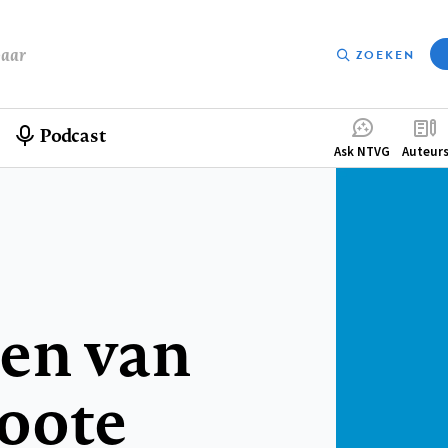
baar
ZOEKEN
Podcast
Compleme
Ask NTVG
Auteur
menu
en van
oote