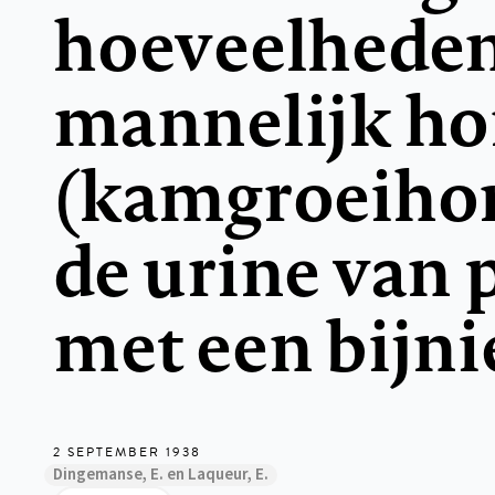
hoeveelhede
mannelijk h
(kamgroeiho
de urine van 
met een bijn
2 SEPTEMBER 1938
Dingemanse, E. en Laqueur, E.