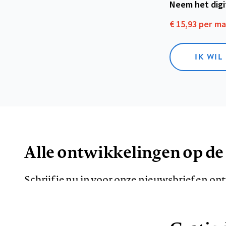
Neem het dig
€ 15,93 per m
IK WIL
Alle ontwikkelingen op de
Schrijf je nu in voor onze nieuwsbrief en o
de meest opvallende artikelen in je mailbox.