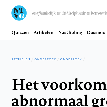
onafhankelijk, multidisciplinair en betrouw
Home
Quizzen
Artikelen
Nascholing
Dossiers
Hoofdnavigatie
ARTIKELEN
ONDERZOEK
ONDERZOEK
Kruimelpad
Het voorkom
abnormaal gr