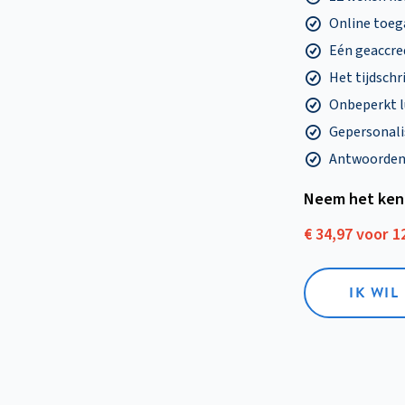
Online toega
Eén geaccre
Het tijdschri
Onbeperkt l
Gepersonalis
Antwoorden o
Neem het ken
€ 34,97 voor 
IK WI