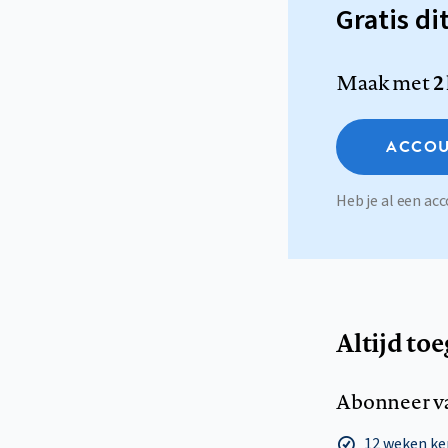
Gratis di
Maak met
2
ACCOU
Heb je al een a
Altijd to
Abonneer v
12 weken k