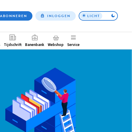
ABONNEREN
INLOGGEN
LICHT
Top
nav
ntair
s
Tijdschrift
Banenbank
Webshop
Service