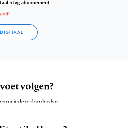
itaal ntvg abonnement
aand!
 DIGITAAL
 voet volgen?
ntvang iedere donderdag
VOLG ONS OP