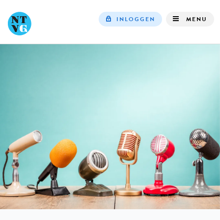
INLOGGEN
MENU
Top
navigation
IN