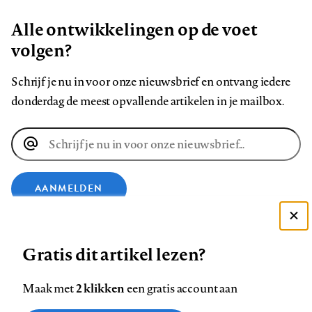
Alle ontwikkelingen op de voet
volgen?
Schrijf je nu in voor onze nieuwsbrief en ontvang iedere
donderdag de meest opvallende artikelen in je mailbox.
E-
mailadres
AANMELDEN
Deze site gebruikt cookies
VOLG ONS OP
Gratis dit artikel lezen?
Zie onze cookie policy
ACCEPTEER AANBEVOLEN INSTELLINGEN
Volg
Volg
Volg
Volg
Volg
Volg
2 klikken
Maak met
een gratis account aan
ons
ons
ons
ons
ons
ons