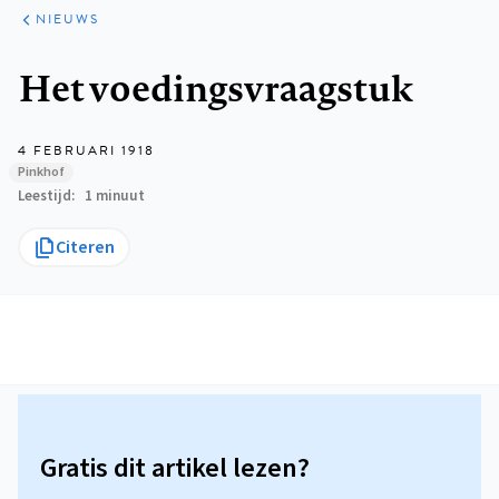
ARTIKELEN
HET
NIEUWS
KORT
Kruimelpad
Het voedingsvraagstuk
4 FEBRUARI 1918
Pinkhof
Leestijd
1 minuut
Citeren
Gratis dit artikel lezen?