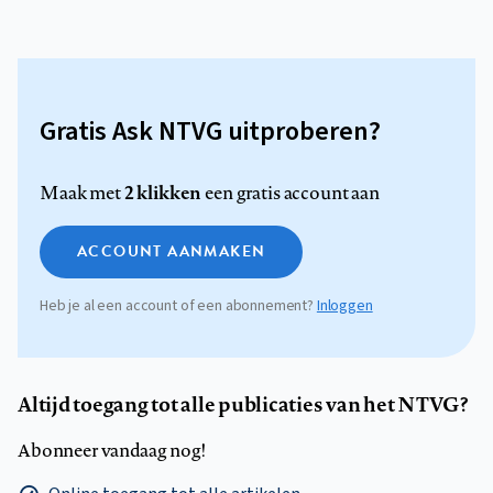
Gratis Ask NTVG uitproberen?
2 klikken
Maak met
een gratis account aan
ACCOUNT AANMAKEN
Heb je al een account of een abonnement?
Inloggen
Altijd toegang tot alle publicaties van het NTVG?
Abonneer vandaag nog!