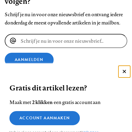
volgen?
Schrijf je nu in voor onze nieuwsbrief en ontvang iedere
donderdag de meest opvallende artikelen in je mailbox.
E-
mailadres
AANMELDEN
Deze site gebruikt cookies
VOLG ONS OP
Gratis dit artikel lezen?
Zie onze cookie policy
ACCEPTEER AANBEVOLEN INSTELLINGEN
Volg
Volg
Volg
Volg
Volg
Volg
2 klikken
Maak met
een gratis account aan
ons
ons
ons
ons
ons
ons
Functionele cookies
op
op
op
op
op
op
Contact
Colofon
Disclaimer
Privacy
About us
ACCOUNT AANMAKEN
Medische vragen verdienen
Sluiten
Footer
Analytische cookies
Facebook
LinkedIn
Bluesky
Instagram
YouTube
Pinterest
betrouwbare antwoorden