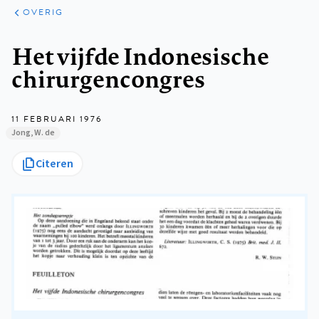
ARTIKELEN
OVERIG
OVERIG
Kruimelpad
Het vijfde Indonesische
chirurgencongres
11 FEBRUARI 1976
Jong, W. de
Citeren