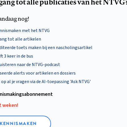
egang tot alle publicaties van het NTVG
andaag nog!
ennismaken met het NTVG
ng tot alle artikelen
diteerde toets maken bij een nascholingsartikel
ft 3 keer in de bus
uisteren naar de NTVG-podcast
eerde alerts voor artikelen en dossiers
p al je vragen via de AI-toepassing 'Ask NTVG'
nismakings­abonnement
12 weken!
L KENNISMAKEN