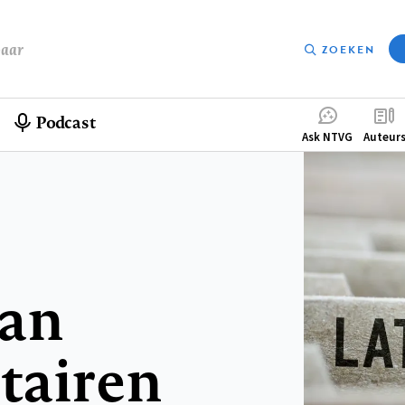
baar
ZOEKEN
Podcast
Compleme
Ask NTVG
Auteur
menu
van
tairen