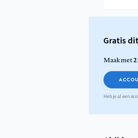
Gratis di
Maak met
2
ACCOU
Heb je al een a