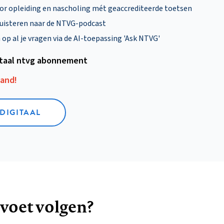
oor opleiding en nascholing mét geaccrediteerde toetsen
uisteren naar de NTVG-podcast
p al je vragen via de AI-toepassing 'Ask NTVG'
itaal ntvg abonnement
aand!
 DIGITAAL
 voet volgen?