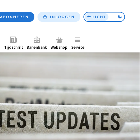
ABONNEREN
INLOGGEN
LICHT
Top
nav
ntair
s
Tijdschrift
Banenbank
Webshop
Service