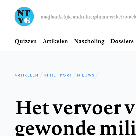
onafhankelijk, multidisciplinair en betrouw
Home
Quizzen
Artikelen
Nascholing
Dossiers
Hoofdnavigatie
ARTIKELEN
IN HET KORT
NIEUWS
Kruimelpad
Het vervoer 
gewonde mili