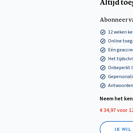
Altijd to
Abonneer v
12 weken k
Online toega
Eén geaccre
Het tijdschri
Onbeperkt l
Gepersonalis
Antwoorden o
Neem het ken
€ 34,97 voor 
IK WI