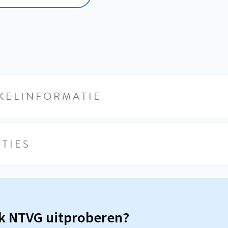
KELINFORMATIE
TIES
sk NTVG uitproberen?