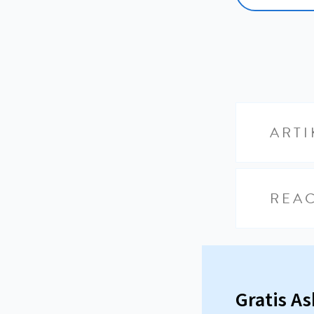
ARTI
REAC
Gratis A