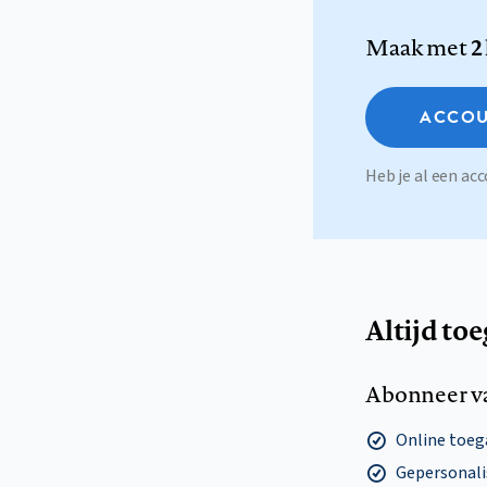
Maak met
2
ACCOU
Heb je al een a
Altijd to
Abonneer v
Online toega
Gepersonalis