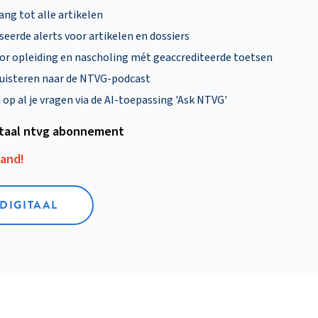
ng tot alle artikelen
eerde alerts voor artikelen en dossiers
oor opleiding en nascholing mét geaccrediteerde toetsen
uisteren naar de NTVG-podcast
p al je vragen via de AI-toepassing 'Ask NTVG'
itaal ntvg abonnement
aand!
 DIGITAAL