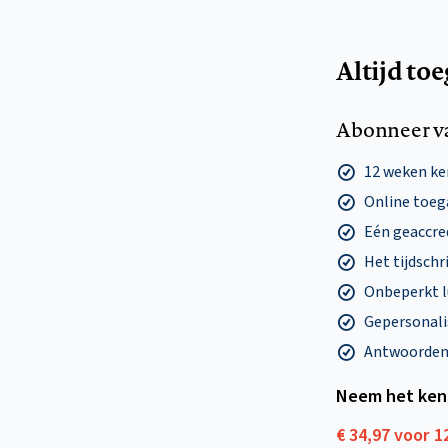
Altijd to
Abonneer v
12 weken k
Online toega
Eén geaccre
Het tijdschri
Onbeperkt l
Gepersonalis
Antwoorden o
Neem het ken
€ 34,97 voor 