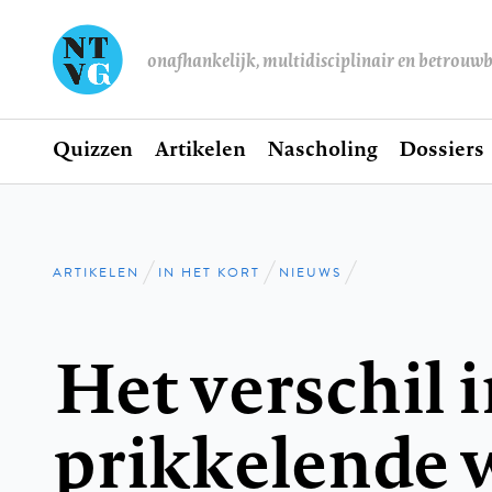
onafhankelijk, multidisciplinair en betrouw
Home
Quizzen
Artikelen
Nascholing
Dossiers
Hoofdnavigatie
ARTIKELEN
IN HET KORT
NIEUWS
Kruimelpad
Het verschil 
prikkelende 