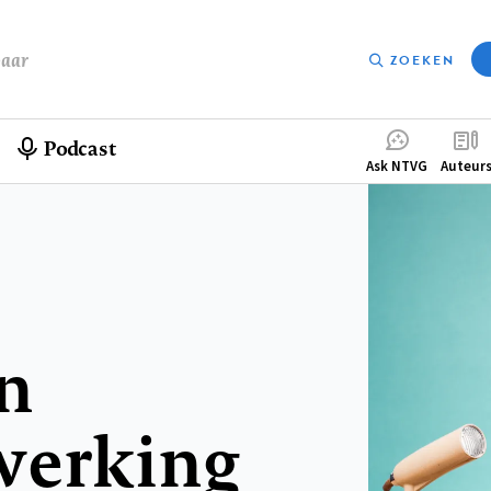
baar
ZOEKEN
Podcast
Compleme
Ask NTVG
Auteur
menu
in
werking