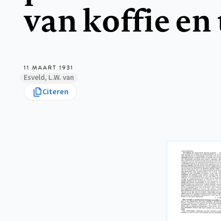
van koffie en
11 MAART 1931
Esveld, L.W. van
Citeren