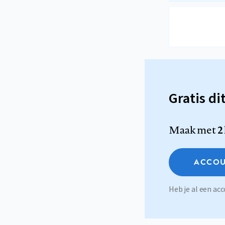
Gratis di
Maak met
2
ACCOU
Heb je al een a