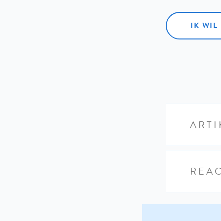
IK WI
ARTI
REAC