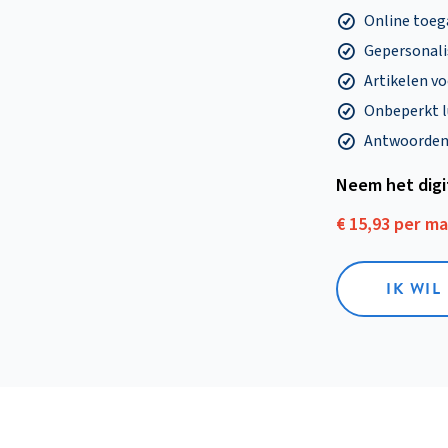
Online toega
Gepersonalis
Artikelen v
Onbeperkt l
Antwoorden o
Neem het dig
€ 15,93 per m
IK WIL