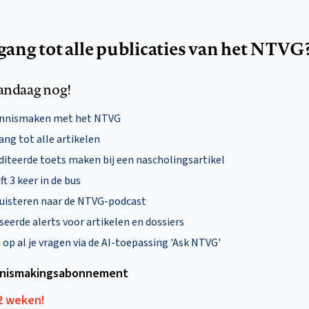
egang tot alle publicaties van het NTVG
andaag nog!
ennismaken met het NTVG
ng tot alle artikelen
diteerde toets maken bij een nascholingsartikel
ft 3 keer in de bus
uisteren naar de NTVG-podcast
eerde alerts voor artikelen en dossiers
p al je vragen via de AI-toepassing 'Ask NTVG'
nismakings­abonnement
12 weken!