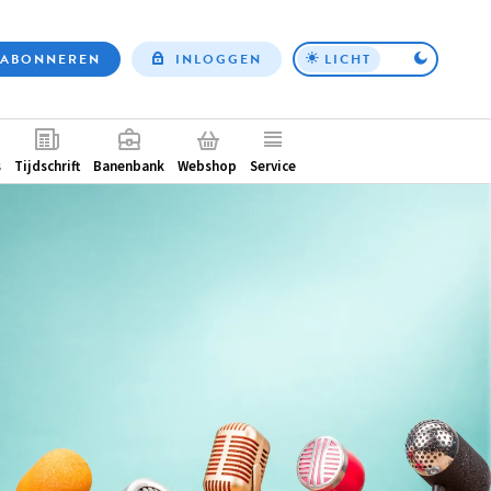
ABONNEREN
INLOGGEN
LICHT
Top
nav
ntair
s
Tijdschrift
Banenbank
Webshop
Service