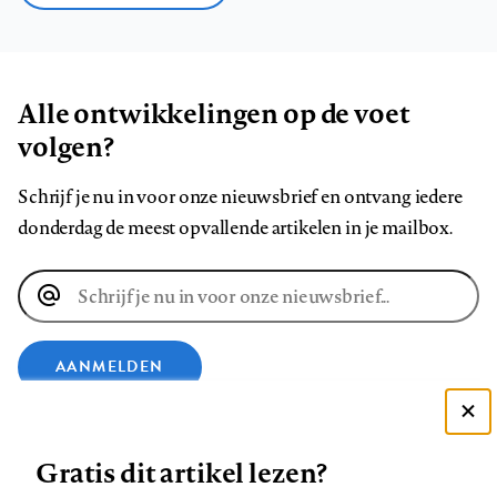
Alle ontwikkelingen op de voet
volgen?
Schrijf je nu in voor onze nieuwsbrief en ontvang iedere
donderdag de meest opvallende artikelen in je mailbox.
E-
mailadres
AANMELDEN
Deze site gebruikt cookies
VOLG ONS OP
Gratis dit artikel lezen?
Zie onze cookie policy