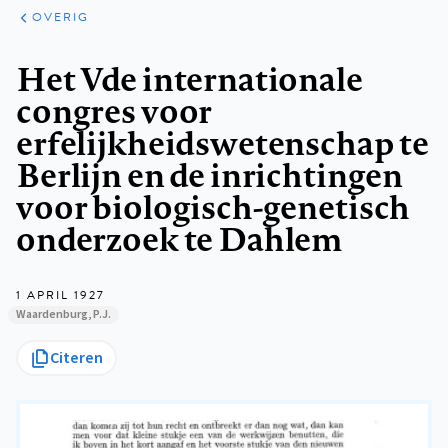
ARTIKELEN
OVERIG
OVERIG
Kruimelpad
Het Vde internationale
congres voor
erfelijkheidswetenschap te
Berlijn en de inrichtingen
voor biologisch-genetisch
onderzoek te Dahlem
1 APRIL 1927
Waardenburg, P.J.
Citeren