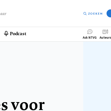
baar
ZOEKEN
Podcast
Compleme
Ask NTVG
Auteur
menu
s voor