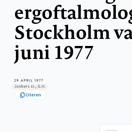
ergoftalmolog
Stockholm va
juni 1977
29 APRIL 1977
Jonkers sr., G.H.
Citeren