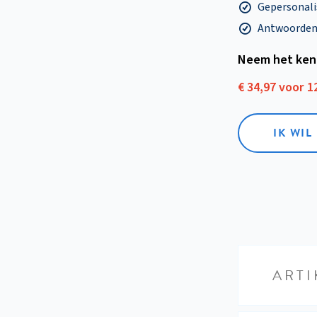
Gepersonalis
Antwoorden o
Neem het ken
€ 34,97 voor 
IK WI
ARTI