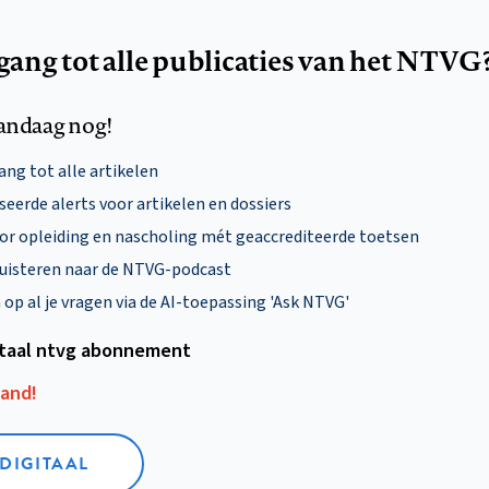
egang tot alle publicaties van het NTVG
andaag nog!
ng tot alle artikelen
eerde alerts voor artikelen en dossiers
oor opleiding en nascholing mét geaccrediteerde toetsen
uisteren naar de NTVG-podcast
p al je vragen via de AI-toepassing 'Ask NTVG'
itaal ntvg abonnement
aand!
 DIGITAAL