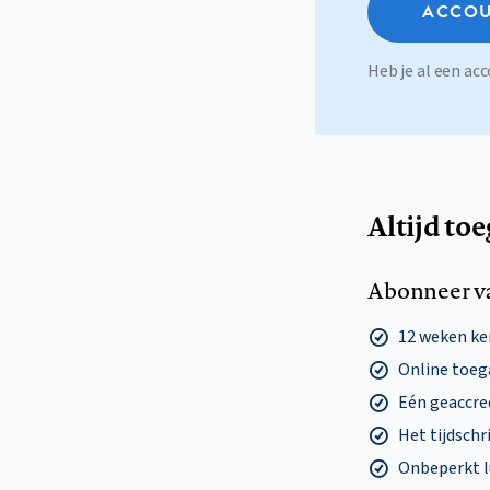
ACCOU
Heb je al een a
Altijd to
Abonneer v
12 weken k
Online toega
Eén geaccre
Het tijdschri
Onbeperkt l