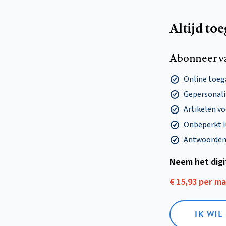
Altijd to
Abonneer v
Online toega
Gepersonalis
Artikelen v
Onbeperkt l
Antwoorden o
Neem het dig
€ 15,93 per m
IK WIL