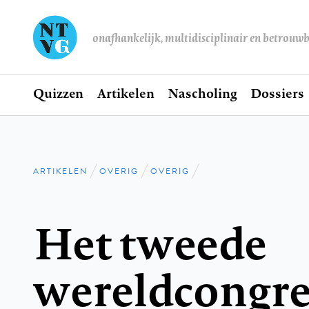
onafhankelijk, multidisciplinair en betrouw
Home
Quizzen
Artikelen
Nascholing
Dossiers
Hoofdnavigatie
ARTIKELEN
OVERIG
OVERIG
Kruimelpad
Het tweede
wereldcongre