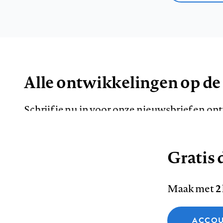
Alle ontwikkelingen op de
Schrijf je nu in voor onze nieuwsbrief en o
de meest opvallende artikelen in je mailbox.
Gratis d
E-
Maak met
2
mailadres
Functionele cookies
ACCOU