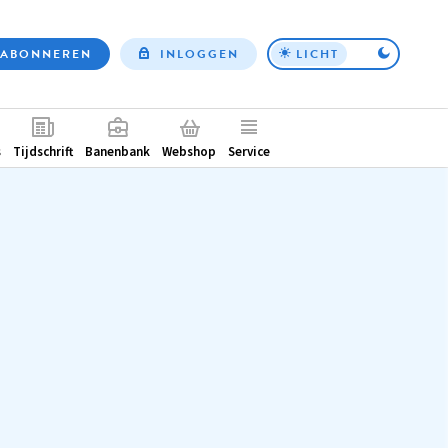
ABONNEREN
INLOGGEN
LICHT
Top
nav
ntair
s
Tijdschrift
Banenbank
Webshop
Service