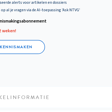
eerde alerts voor artikelen en dossiers
p al je vragen via de AI-toepassing 'Ask NTVG'
nismakings­abonnement
12 weken!
L KENNISMAKEN
KELINFORMATIE