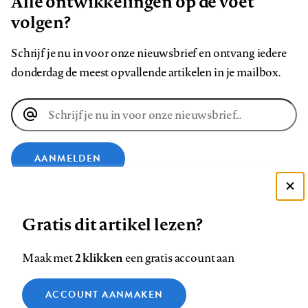
Alle ontwikkelingen op de voet
volgen?
Schrijf je nu in voor onze nieuwsbrief en ontvang iedere
donderdag de meest opvallende artikelen in je mailbox.
E-
mailadres
AANMELDEN
Deze site gebruikt cookies
VOLG ONS OP
Gratis dit artikel lezen?
Zie onze cookie policy
ACCEPTEER AANBEVOLEN INSTELLINGEN
Volg
Volg
Volg
Volg
Volg
Volg
2 klikken
Maak met
een gratis account aan
ons
ons
ons
ons
ons
ons
Functionele cookies
op
op
op
op
op
op
Contact
Colofon
Disclaimer
Privacy
About us
ACCOUNT AANMAKEN
Medische vragen verdienen
Sluiten
Analytische cookies