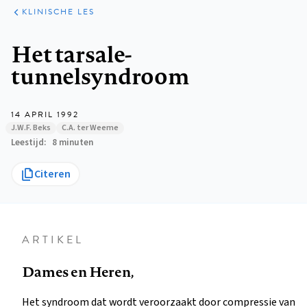
KLINISCHE
ARTIKELEN
PRAKTIJK
KLINISCHE LES
Kruimelpad
Het tarsale-
tunnelsyndroom
14 APRIL 1992
J.W.F. Beks
C.A. ter Weeme
Leestijd
8 minuten
Citeren
ARTIKEL
Dames en Heren,
Het syndroom dat wordt veroorzaakt door compressie van