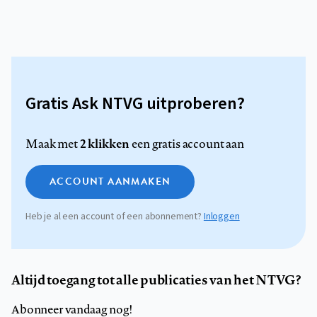
Gratis Ask NTVG uitproberen?
2 klikken
Maak met
een gratis account aan
ACCOUNT AANMAKEN
Heb je al een account of een abonnement?
Inloggen
Altijd toegang tot alle publicaties van het NTVG?
Abonneer vandaag nog!