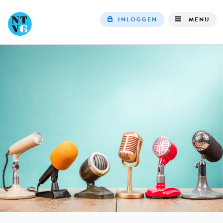
INLOGGEN
MENU
Top
navigation
IN