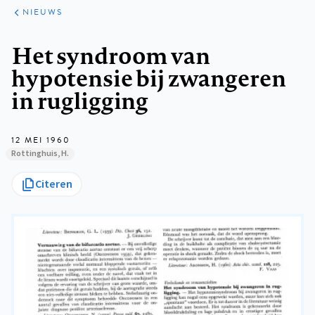
ARTIKELEN
HET
NIEUWS
KORT
Kruimelpad
Het syndroom van
hypotensie bij zwangeren
in rugligging
12 MEI 1960
Rottinghuis, H.
Citeren