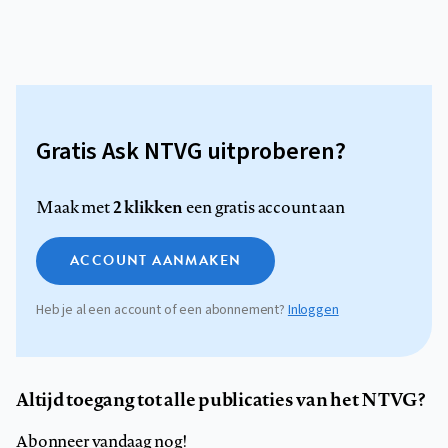
Gratis Ask NTVG uitproberen?
2 klikken
Maak met
een gratis account aan
ACCOUNT AANMAKEN
Heb je al een account of een abonnement?
Inloggen
Altijd toegang tot alle publicaties van het NTVG?
Abonneer vandaag nog!