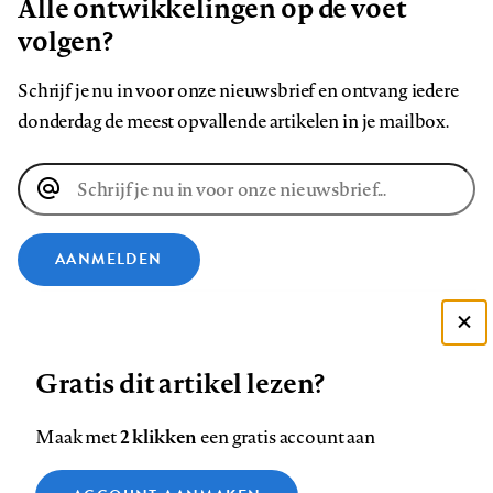
Alle ontwikkelingen op de voet
volgen?
Schrijf je nu in voor onze nieuwsbrief en ontvang iedere
donderdag de meest opvallende artikelen in je mailbox.
E-
mailadres
AANMELDEN
VOLG ONS OP
Deze site gebruikt cookies
Gratis dit artikel lezen?
Zie onze cookie policy
Volg
Volg
Volg
Volg
Volg
Volg
ACCEPTEER AANBEVOLEN INSTELLINGEN
ons
ons
2 klikken
ons
ons
ons
ons
Maak met
een gratis account aan
op
op
op
op
op
op
Contact
Colofon
Disclaimer
Privacy
About us
Functionele cookies