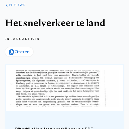
ARTIKELEN
HET
NIEUWS
KORT
Kruimelpad
Het snelverkeer te land
28 JANUARI 1918
Citeren