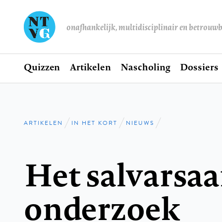
onafhankelijk, multidisciplinair en betrouw
Home
Quizzen
Artikelen
Nascholing
Dossiers
Hoofdnavigatie
ARTIKELEN
IN HET KORT
NIEUWS
Kruimelpad
Het salvarsaa
onderzoek