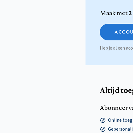
Maak met
2
ACCOU
Heb je al een a
Altijd to
Abonneer v
Online toega
Gepersonalis