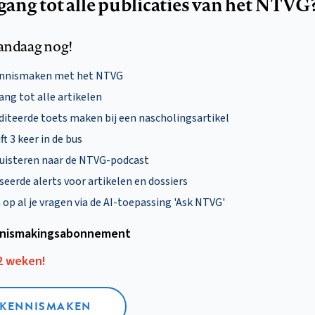
egang tot alle publicaties van het NTVG
andaag nog!
ennismaken met het NTVG
ng tot alle artikelen
diteerde toets maken bij een nascholingsartikel
ft 3 keer in de bus
uisteren naar de NTVG-podcast
eerde alerts voor artikelen en dossiers
p al je vragen via de AI-toepassing 'Ask NTVG'
nismakings­abonnement
12 weken!
L KENNISMAKEN