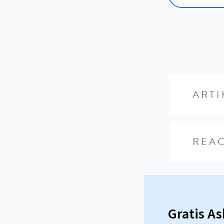
ARTI
REAC
Gratis A