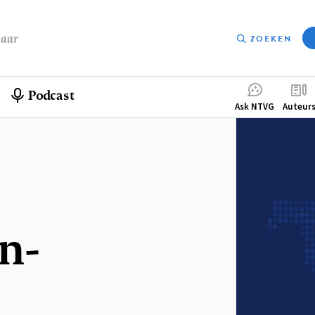
baar
ZOEKEN
Podcast
Compleme
Ask NTVG
Auteur
menu
n-