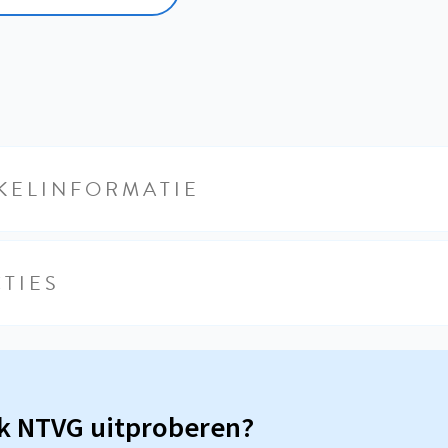
KELINFORMATIE
TIES
sk NTVG uitproberen?