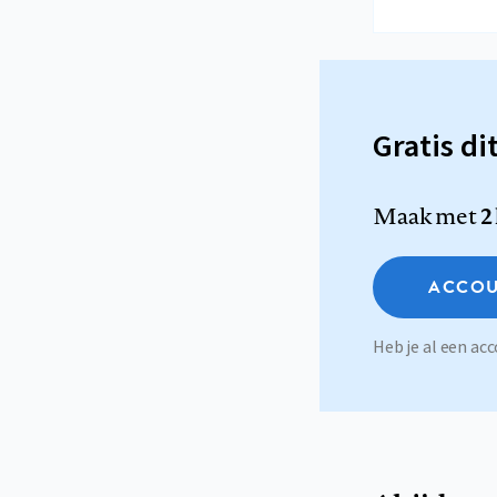
Gratis di
Maak met
2
ACCOU
Heb je al een a