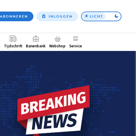
ABONNEREN
INLOGGEN
LICHT
Top
nav
ntair
s
Tijdschrift
Banenbank
Webshop
Service