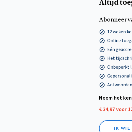
Altijd to
Abonneer v
12 weken k
Online toega
Eén geaccre
Het tijdschri
Onbeperkt l
Gepersonalis
Antwoorden o
Neem het ken
€ 34,97 voor 
IK WI