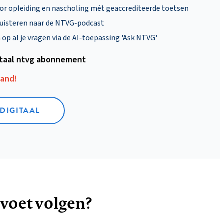
oor opleiding en nascholing mét geaccrediteerde toetsen
uisteren naar de NTVG-podcast
p al je vragen via de AI-toepassing 'Ask NTVG'
itaal ntvg abonnement
aand!
 DIGITAAL
 voet volgen?