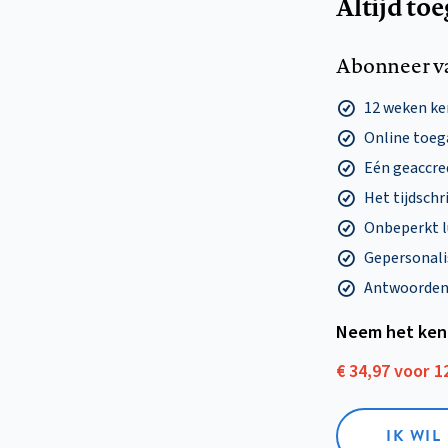
Altijd to
Abonneer v
12 weken k
Online toega
Eén geaccre
Het tijdschri
Onbeperkt l
Gepersonalis
Antwoorden o
Neem het ken
€ 34,97 voor 
IK WI