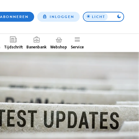
ABONNEREN
INLOGGEN
LICHT
Top
nav
ntair
s
Tijdschrift
Banenbank
Webshop
Service