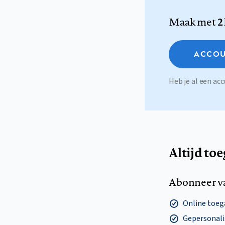
Maak met
2
ACCOU
Heb je al een a
Altijd to
Abonneer v
Online toega
Gepersonalis