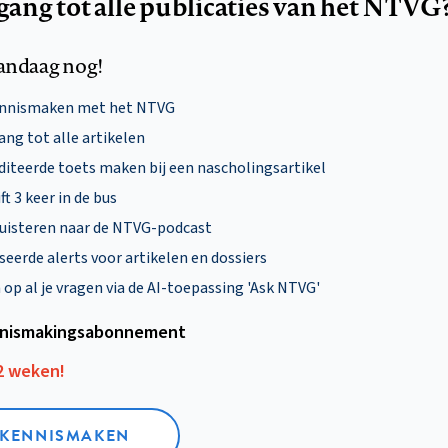
egang tot alle publicaties van het NTVG
andaag nog!
ennismaken met het NTVG
ng tot alle artikelen
diteerde toets maken bij een nascholingsartikel
ft 3 keer in de bus
uisteren naar de NTVG-podcast
eerde alerts voor artikelen en dossiers
p al je vragen via de AI-toepassing 'Ask NTVG'
nismakings­abonnement
12 weken!
L KENNISMAKEN