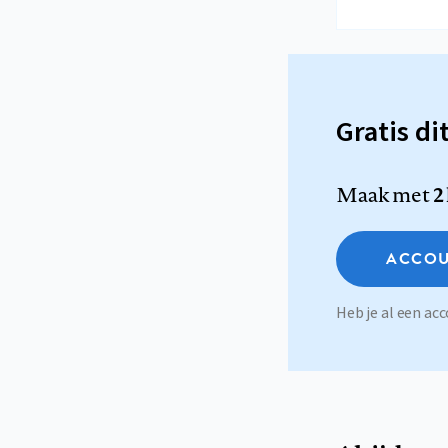
Gratis di
Maak met
2
ACCOU
Heb je al een a