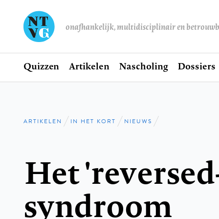
onafhankelijk, multidisciplinair en betrouw
Home
Quizzen
Artikelen
Nascholing
Dossiers
Hoofdnavigatie
ARTIKELEN
IN HET KORT
NIEUWS
Kruimelpad
Het 'reversed
syndroom