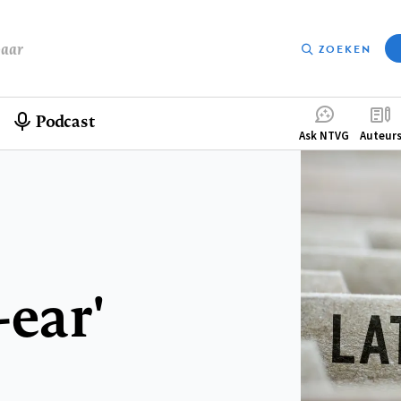
baar
ZOEKEN
Podcast
Compleme
Ask NTVG
Auteur
menu
-ear'