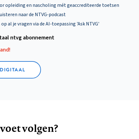
oor opleiding en nascholing mét geaccrediteerde toetsen
uisteren naar de NTVG-podcast
p al je vragen via de AI-toepassing 'Ask NTVG'
itaal ntvg abonnement
aand!
 DIGITAAL
 voet volgen?