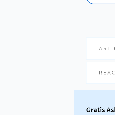
ARTI
REAC
Gratis A