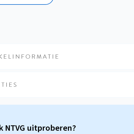
KELINFORMATIE
TIES
sk NTVG uitproberen?