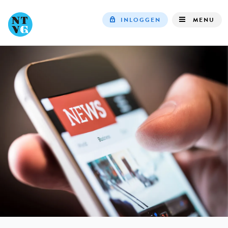
INLOGGEN
MENU
Top
navigation
IN