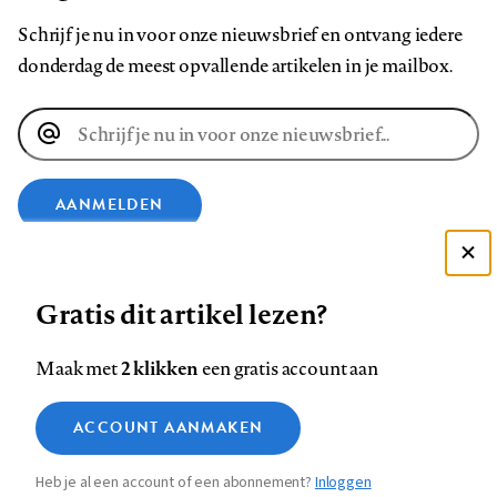
Schrijf je nu in voor onze nieuwsbrief en ontvang iedere
donderdag de meest opvallende artikelen in je mailbox.
E-
mailadres
AANMELDEN
VOLG ONS OP
Deze site gebruikt cookies
Gratis dit artikel lezen?
Zie onze cookie policy
Volg
Volg
Volg
Volg
Volg
Volg
ACCEPTEER AANBEVOLEN INSTELLINGEN
2 klikken
Maak met
een gratis account aan
ons
ons
ons
ons
ons
ons
Functionele cookies
op
op
op
op
op
op
Contact
Colofon
Disclaimer
Privacy
About us
ACCOUNT AANMAKEN
Medische vragen verdienen
Footer
Sluiten
Analytische cookies
Facebook
LinkedIn
Bluesky
Instagram
YouTube
Pinterest
betrouwbare antwoorden
Heb je al een account of een abonnement?
Inloggen
Marketing cookies