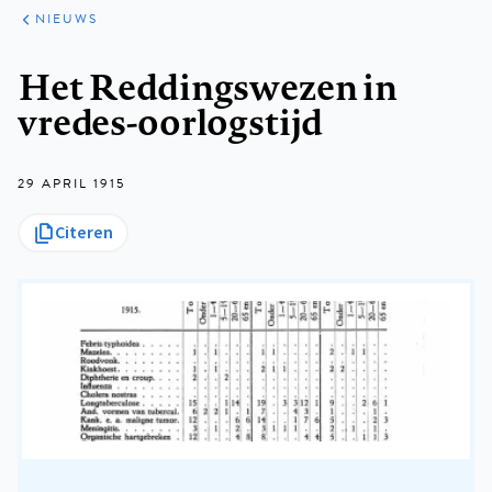
ARTIKELEN
HET
NIEUWS
KORT
Kruimelpad
Het Reddingswezen in
vredes-oorlogstijd
29 APRIL 1915
Citeren