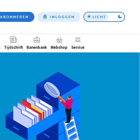
ABONNEREN
INLOGGEN
LICHT
Top
nav
ntair
s
Tijdschrift
Banenbank
Webshop
Service