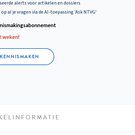
eerde alerts voor artikelen en dossiers
p al je vragen via de AI-toepassing 'Ask NTVG'
nismakings­abonnement
12 weken!
L KENNISMAKEN
KELINFORMATIE