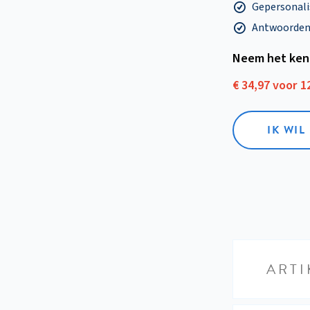
Gepersonalis
Antwoorden o
Neem het ken
€ 34,97 voor 
IK WI
ARTI