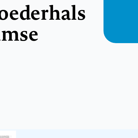
oederhals
aamse