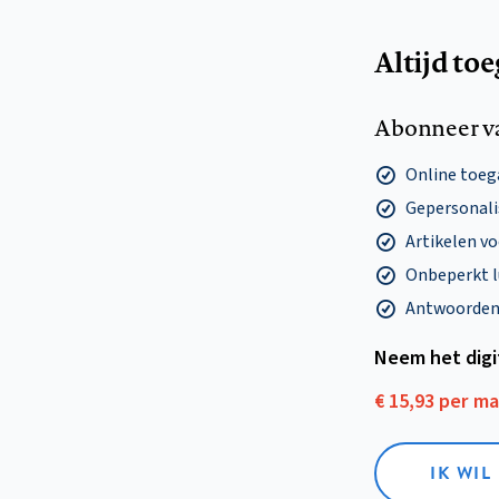
Altijd to
Abonneer v
Online toega
Gepersonalis
Artikelen v
Onbeperkt l
Antwoorden o
Neem het dig
€ 15,93 per m
IK WIL