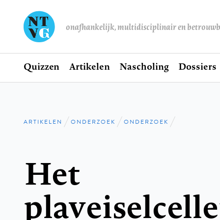
onafhankelijk, multidisciplinair en betrouw
Home
Quizzen
Artikelen
Nascholing
Dossiers
Hoofdnavigatie
ARTIKELEN
ONDERZOEK
ONDERZOEK
Kruimelpad
Het
plaveiselcel