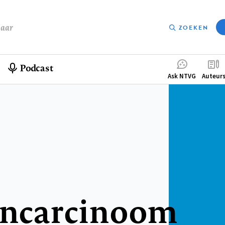
baar
ZOEKEN
Podcast
Compleme
Ask NTVG
Auteur
menu
lencarcinoom