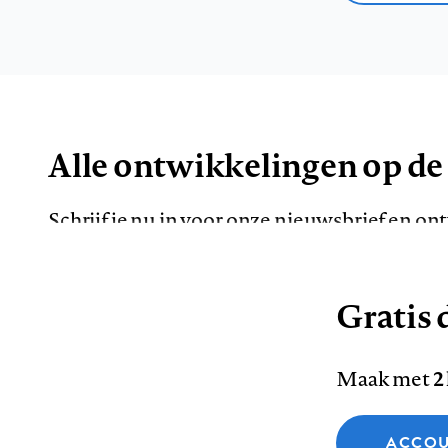
Alle ontwikkelingen op de
Schrijf je nu in voor onze nieuwsbrief en o
de meest opvallende artikelen in je mailbox.
Gratis d
E-
Maak met
2
mailadres
Functionele cookies
ACCOU