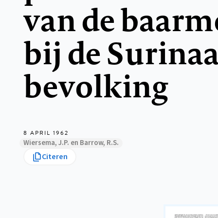
van de baarm
bij de Surin
bevolking
8 APRIL 1962
Wiersema, J.P. en Barrow, R.S.
Citeren