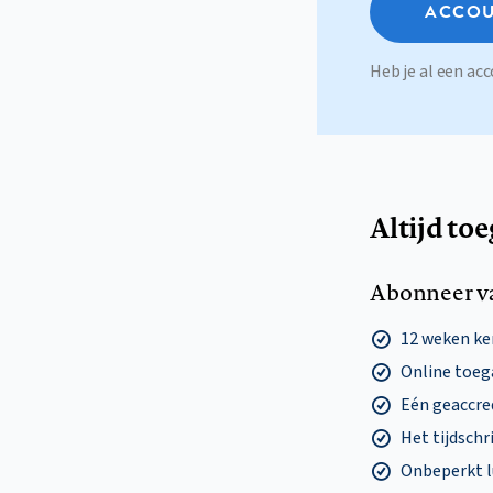
ACCOU
Heb je al een a
Altijd to
Abonneer v
12 weken k
Online toega
Eén geaccre
Het tijdschri
Onbeperkt l