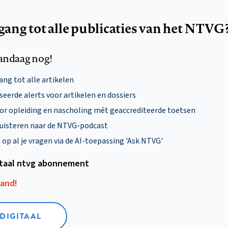
egang tot alle publicaties van het NTVG
andaag nog!
ng tot alle artikelen
eerde alerts voor artikelen en dossiers
oor opleiding en nascholing mét geaccrediteerde toetsen
uisteren naar de NTVG-podcast
p al je vragen via de AI-toepassing 'Ask NTVG'
itaal ntvg abonnement
aand!
 DIGITAAL