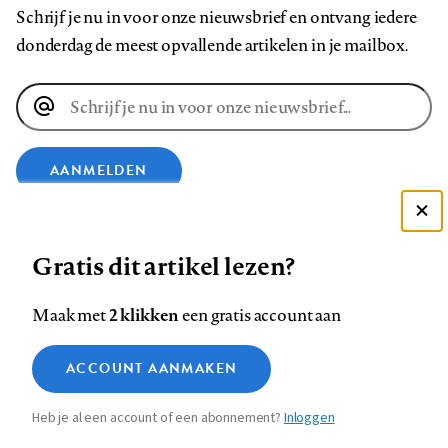
Schrijf je nu in voor onze nieuwsbrief en ontvang iedere
donderdag de meest opvallende artikelen in je mailbox.
E-
mailadres
AANMELDEN
Deze site gebruikt cookies
VOLG ONS OP
Gratis dit artikel lezen?
Zie onze cookie policy
ACCEPTEER AANBEVOLEN INSTELLINGEN
Volg
Volg
Volg
Volg
Volg
Volg
2 klikken
Maak met
een gratis account aan
ons
ons
ons
ons
ons
ons
Functionele cookies
op
op
op
op
op
op
Contact
Colofon
Disclaimer
Privacy
About us
ACCOUNT AANMAKEN
Medische vragen verdienen
Sluiten
Footer
Analytische cookies
Facebook
LinkedIn
Bluesky
Instagram
YouTube
Pinterest
betrouwbare antwoorden
Heb je al een account of een abonnement?
Inloggen
Marketing cookies
navigation
STEL ZE NU AAN ASK NTVG