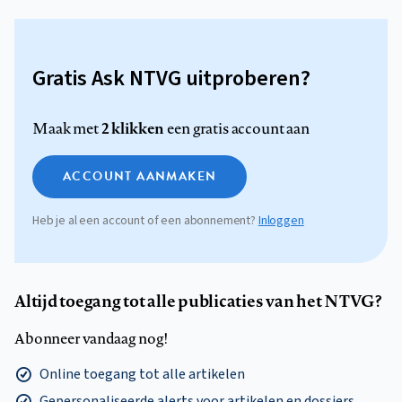
Gratis Ask NTVG uitproberen?
2 klikken
Maak met
een gratis account aan
ACCOUNT AANMAKEN
Heb je al een account of een abonnement?
Inloggen
Altijd toegang tot alle publicaties van het NTVG?
Abonneer vandaag nog!
Online toegang tot alle artikelen
Gepersonaliseerde alerts voor artikelen en dossiers