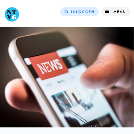
INLOGGEN
MENU
Top
navigation
IN