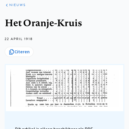
ARTIKELEN
HET
NIEUWS
KORT
Kruimelpad
Het Oranje-Kruis
22 APRIL 1918
Citeren