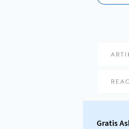
ARTI
REAC
Gratis A