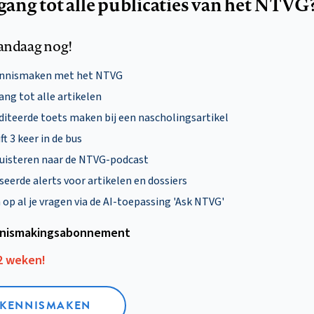
egang tot alle publicaties van het NTVG
andaag nog!
ennismaken met het NTVG
ng tot alle artikelen
diteerde toets maken bij een nascholingsartikel
ft 3 keer in de bus
uisteren naar de NTVG-podcast
eerde alerts voor artikelen en dossiers
p al je vragen via de AI-toepassing 'Ask NTVG'
nismakings­abonnement
12 weken!
L KENNISMAKEN