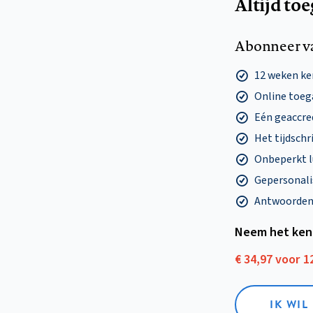
Altijd to
Abonneer v
12 weken k
Online toega
Eén geaccre
Het tijdschri
Onbeperkt l
Gepersonalis
Antwoorden o
Neem het ken
€ 34,97 voor 
IK WI