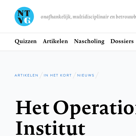
onafhankelijk, multidisciplinair en betrouw
Home
Quizzen
Artikelen
Nascholing
Dossiers
Hoofdnavigatie
ARTIKELEN
IN HET KORT
NIEUWS
Kruimelpad
Het Operatio
Institut