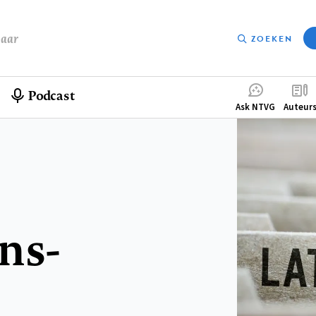
baar
ZOEKEN
Podcast
Compleme
Ask NTVG
Auteur
menu
ns-