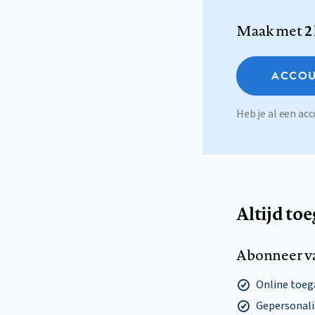
Maak met
2
ACCOU
Heb je al een a
Altijd to
Abonneer v
Online toega
Gepersonalis