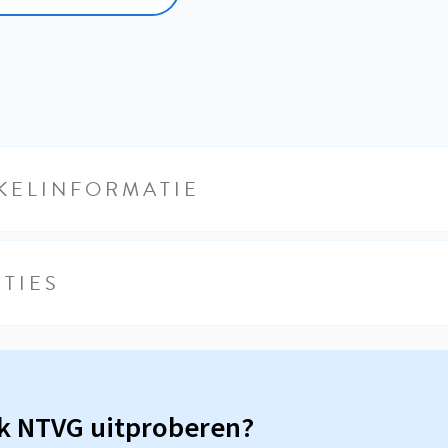
KELINFORMATIE
TIES
sk NTVG uitproberen?