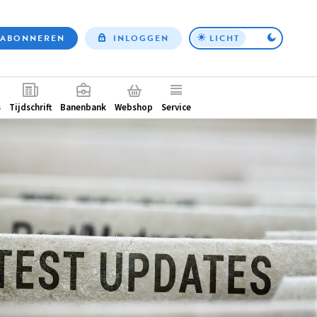
ABONNEREN
INLOGGEN
LICHT
Top
nav
ntair
s
Tijdschrift
Banenbank
Webshop
Service