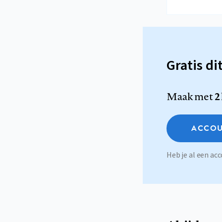
Gratis di
Maak met
2
ACCOU
Heb je al een a