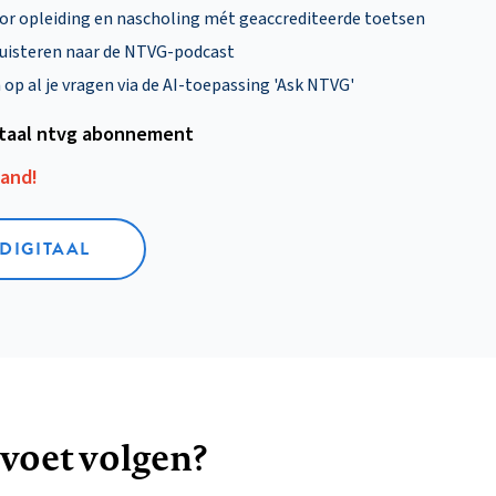
oor opleiding en nascholing mét geaccrediteerde toetsen
uisteren naar de NTVG-podcast
p al je vragen via de AI-toepassing 'Ask NTVG'
itaal ntvg abonnement
aand!
 DIGITAAL
 voet volgen?