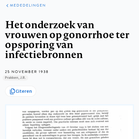
ARTIKELEN
VARIA
MEDEDELINGEN
Kruimelpad
Het onderzoek van
vrouwen op gonorrhoe ter
opsporing van
infectiebronnen
25 NOVEMBER 1938
Prakken, J.R.
Citeren