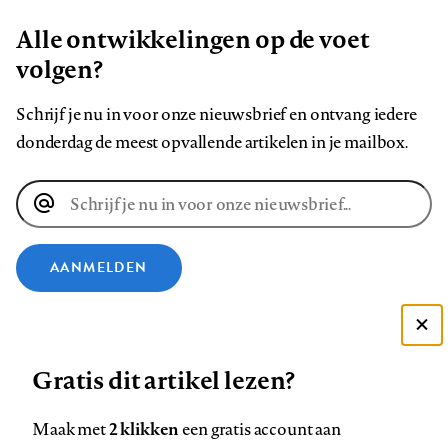
Alle ontwikkelingen op de voet
volgen?
Schrijf je nu in voor onze nieuwsbrief en ontvang iedere
donderdag de meest opvallende artikelen in je mailbox.
E-
mailadres
AANMELDEN
VOLG ONS OP
Deze site gebruikt cookies
Gratis dit artikel lezen?
Zie onze cookie policy
Volg
Volg
Volg
Volg
Volg
Volg
ACCEPTEER AANBEVOLEN INSTELLINGEN
ons
ons
2 klikken
ons
ons
ons
ons
Maak met
een gratis account aan