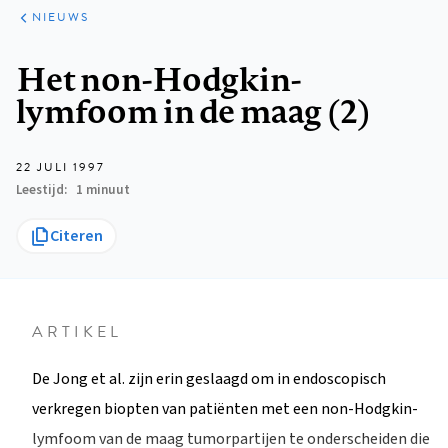
ARTIKELEN
HET
NIEUWS
KORT
Kruimelpad
Het non-Hodgkin-
lymfoom in de maag (2)
22 JULI 1997
Leestijd
1 minuut
Citeren
ARTIKEL
De Jong et al. zijn erin geslaagd om in endoscopisch
verkregen biopten van patiënten met een non-Hodgkin-
lymfoom van de maag tumorpartijen te onderscheiden die