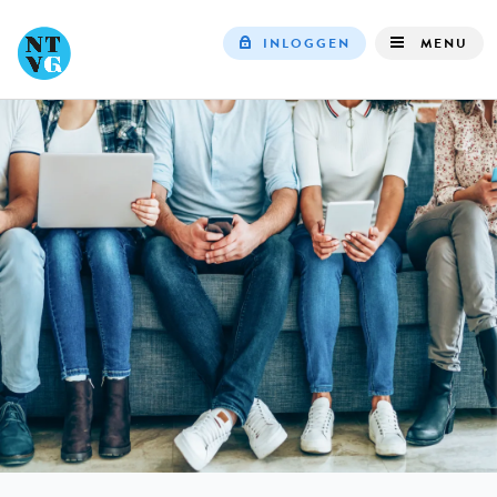
INLOGGEN
MENU
Top
navigation
IN