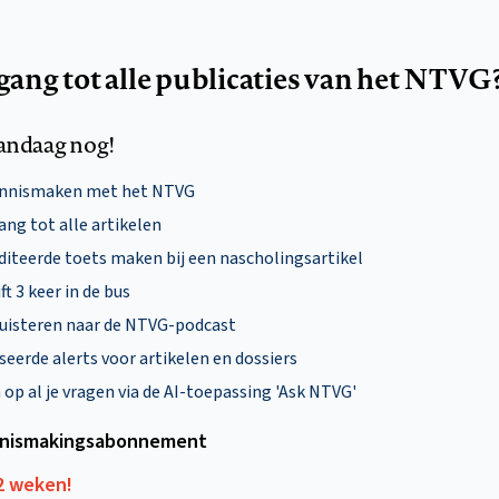
egang tot alle publicaties van het NTVG
andaag nog!
ennismaken met het NTVG
ng tot alle artikelen
diteerde toets maken bij een nascholingsartikel
ft 3 keer in de bus
uisteren naar de NTVG-podcast
eerde alerts voor artikelen en dossiers
p al je vragen via de AI-toepassing 'Ask NTVG'
nismakings­abonnement
12 weken!