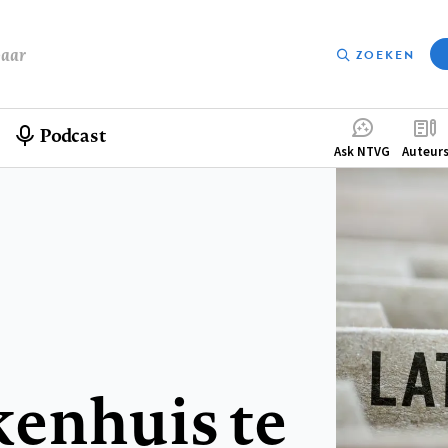
baar
ZOEKEN
Podcast
Compleme
Ask NTVG
Auteur
menu
enhuis te