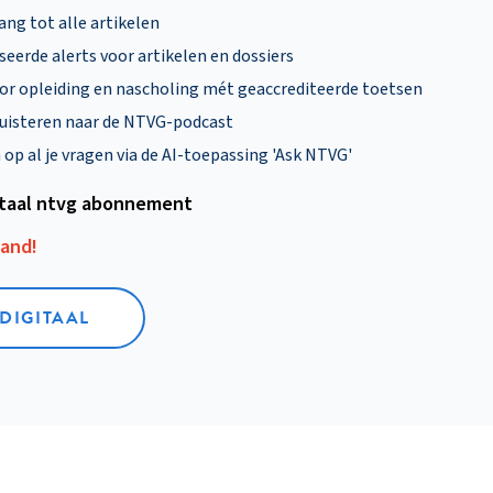
ng tot alle artikelen
eerde alerts voor artikelen en dossiers
oor opleiding en nascholing mét geaccrediteerde toetsen
uisteren naar de NTVG-podcast
p al je vragen via de AI-toepassing 'Ask NTVG'
itaal ntvg abonnement
aand!
 DIGITAAL