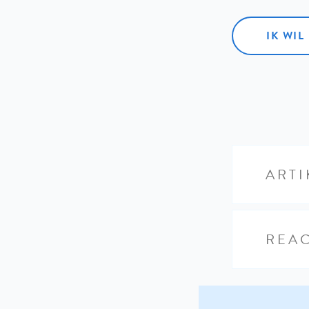
IK WI
ARTI
REAC