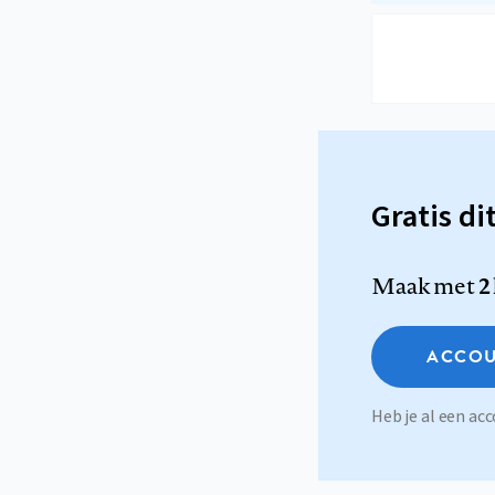
Gratis di
Maak met
2
ACCOU
Heb je al een a