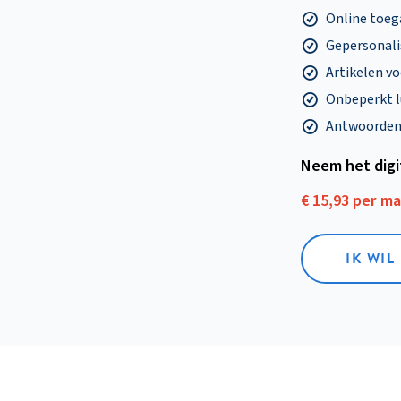
Online toega
Gepersonalis
Artikelen v
Onbeperkt l
Antwoorden o
Neem het dig
€ 15,93 per m
IK WIL