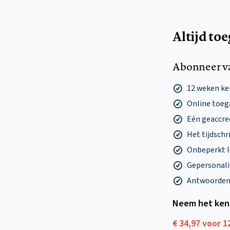
Altijd to
Abonneer v
12 weken k
Online toega
Eén geaccre
Het tijdschri
Onbeperkt l
Gepersonalis
Antwoorden o
Neem het ken
€ 34,97 voor 