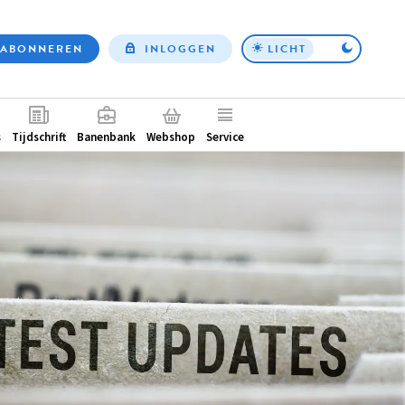
ABONNEREN
INLOGGEN
LICHT
Top
nav
ntair
s
Tijdschrift
Banenbank
Webshop
Service