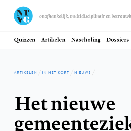
onafhankelijk, multidisciplinair en betrouw
Home
Quizzen
Artikelen
Nascholing
Dossiers
Hoofdnavigatie
ARTIKELEN
IN HET KORT
NIEUWS
Kruimelpad
Het nieuwe
gemeenteziek