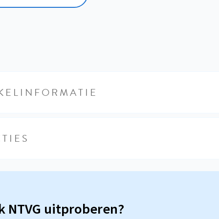
KELINFORMATIE
TIES
sk NTVG uitproberen?