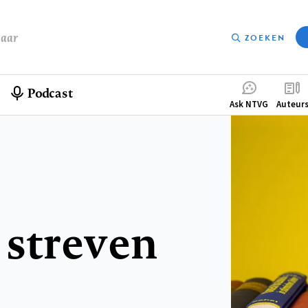
baar
ZOEKEN
Podcast
Compleme
Ask NTVG
Auteur
menu
 streven