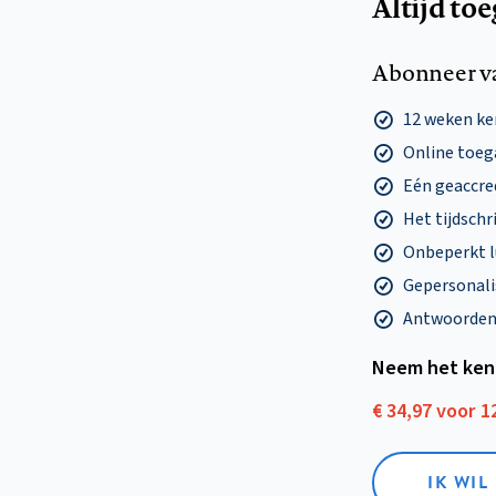
Altijd to
Abonneer v
12 weken k
Online toega
Eén geaccre
Het tijdschri
Onbeperkt l
Gepersonalis
Antwoorden o
Neem het ken
€ 34,97 voor 
IK WI