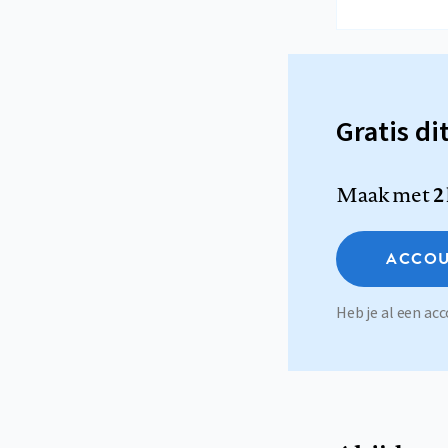
Gratis di
Maak met
2
ACCOU
Heb je al een a