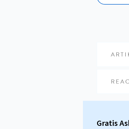
ARTI
REAC
Gratis A