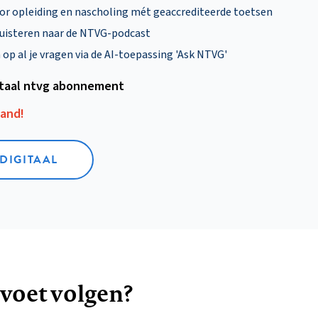
oor opleiding en nascholing mét geaccrediteerde toetsen
uisteren naar de NTVG-podcast
p al je vragen via de AI-toepassing 'Ask NTVG'
itaal ntvg abonnement
aand!
 DIGITAAL
 voet volgen?