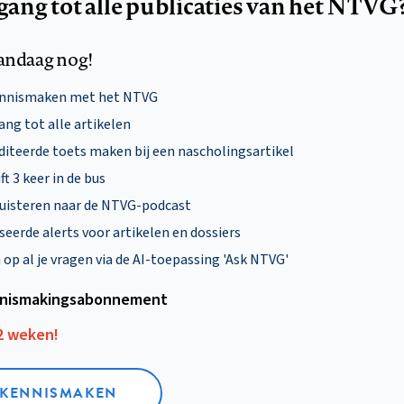
egang tot alle publicaties van het NTVG
andaag nog!
ennismaken met het NTVG
ng tot alle artikelen
diteerde toets maken bij een nascholingsartikel
ft 3 keer in de bus
uisteren naar de NTVG-podcast
eerde alerts voor artikelen en dossiers
p al je vragen via de AI-toepassing 'Ask NTVG'
nismakings­abonnement
12 weken!
L KENNISMAKEN