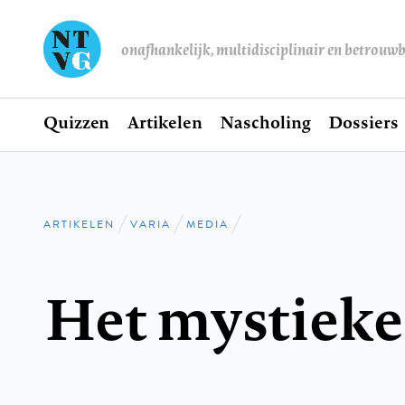
onafhankelijk, multidisciplinair en betrouw
Home
Quizzen
Artikelen
Nascholing
Dossiers
Hoofdnavigatie
ARTIKELEN
VARIA
MEDIA
Kruimelpad
Het mystieke