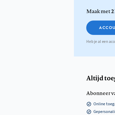
Maak met
2
ACCOU
Heb je al een a
Altijd to
Abonneer v
Online toega
Gepersonalis