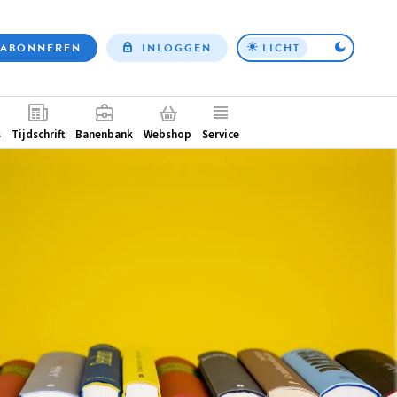
ABONNEREN
INLOGGEN
LICHT
Top
nav
ntair
s
Tijdschrift
Banenbank
Webshop
Service