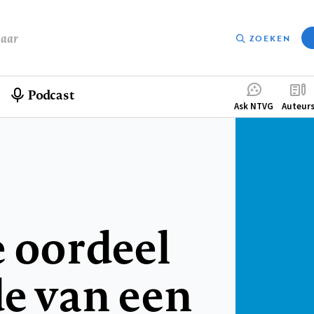
baar
ZOEKEN
Podcast
Compleme
Ask NTVG
Auteur
menu
 oordeel
e van een