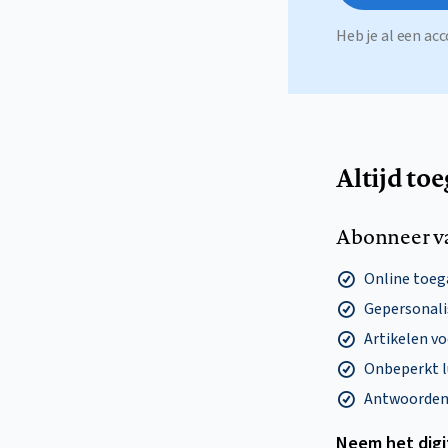
Heb je al een a
Altijd to
Abonneer v
Online toega
Gepersonalis
Artikelen v
Onbeperkt l
Antwoorden o
Neem het dig