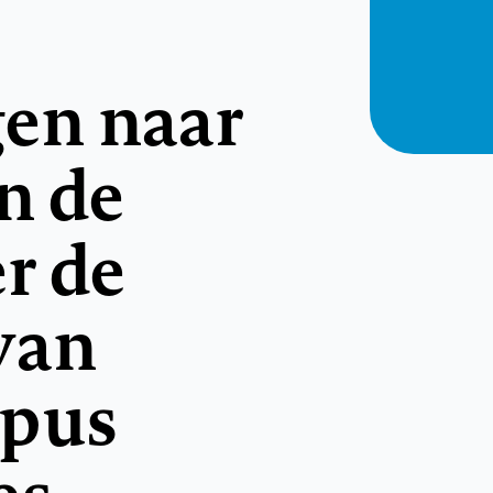
en naar
n de
r de
van
upus
es