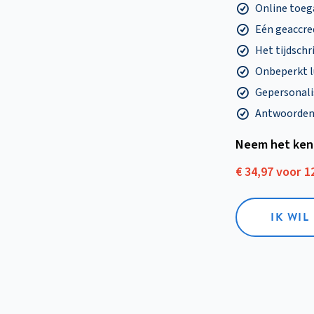
Online toega
Eén geaccre
Het tijdschri
Onbeperkt l
Gepersonalis
Antwoorden o
Neem het ken
€ 34,97 voor 
IK WI