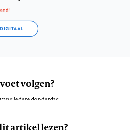
aand!
 DIGITAAL
 voet volgen?
ntvang iedere donderdag
it artikel lezen?
VOLG ONS OP