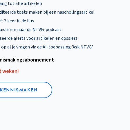
ng tot alle artikelen
diteerde toets maken bij een nascholingsartikel
ft 3 keer in de bus
uisteren naar de NTVG-podcast
eerde alerts voor artikelen en dossiers
p al je vragen via de AI-toepassing 'Ask NTVG'
nismakings­abonnement
12 weken!
L KENNISMAKEN