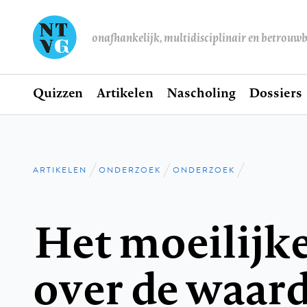
onafhankelijk, multidisciplinair en betrouw
Home
Quizzen
Artikelen
Nascholing
Dossiers
Hoofdnavigatie
ARTIKELEN
ONDERZOEK
ONDERZOEK
Kruimelpad
Het moeilijke
over de waard