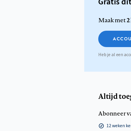
Gratis di
Maak met
2
ACCOU
Heb je al een a
Altijd to
Abonneer v
12 weken k