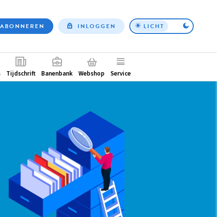
ABONNEREN
INLOGGEN
LICHT
Top
nav
ntair
s
Tijdschrift
Banenbank
Webshop
Service