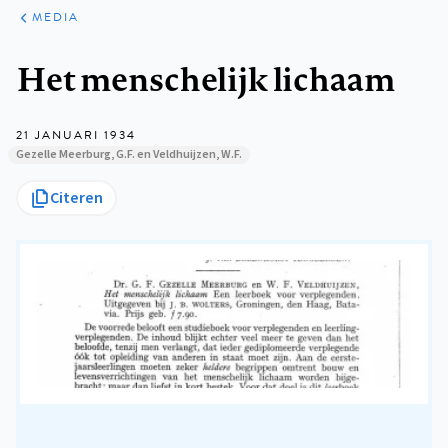
ARTIKELEN
VARIA
MEDIA
Kruimelpad
Het menschelijk lichaam
21 JANUARI 1934
Gezelle Meerburg, G.F. en Veldhuijzen, W.F.
Citeren