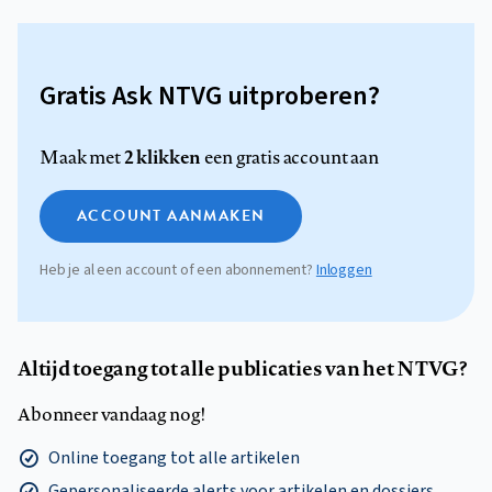
Gratis Ask NTVG uitproberen?
2 klikken
Maak met
een gratis account aan
ACCOUNT AANMAKEN
Heb je al een account of een abonnement?
Inloggen
Altijd toegang tot alle publicaties van het NTVG?
Abonneer vandaag nog!
Online toegang tot alle artikelen
Gepersonaliseerde alerts voor artikelen en dossiers