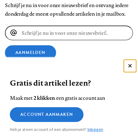
Schrijf je nu in voor onze nieuwsbrief en ontvang iedere
donderdag de meest opvallende artikelen in je mailbox.
E-
mailadres
AANMELDEN
VOLG ONS OP
Deze site gebruikt cookies
Gratis dit artikel lezen?
Zie onze cookie policy
Volg
Volg
Volg
Volg
Volg
Volg
ACCEPTEER AANBEVOLEN INSTELLINGEN
2 klikken
Maak met
een gratis account aan
ons
ons
ons
ons
ons
ons
Functionele cookies
op
op
op
op
op
op
Contact
Colofon
Disclaimer
Privacy
About us
ACCOUNT AANMAKEN
Medische vragen verdienen
Footer
Sluiten
Analytische cookies
Facebook
LinkedIn
Bluesky
Instagram
YouTube
Pinterest
betrouwbare antwoorden
Heb je al een account of een abonnement?
Inloggen
Marketing cookies
navigation
STEL ZE NU AAN ASK NTVG