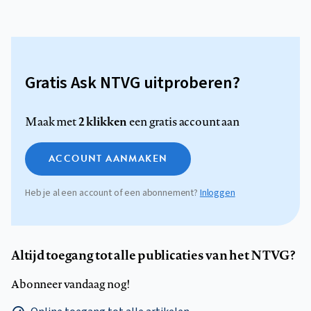
Gratis Ask NTVG uitproberen?
2 klikken
Maak met
een gratis account aan
ACCOUNT AANMAKEN
Heb je al een account of een abonnement?
Inloggen
Altijd toegang tot alle publicaties van het NTVG?
Abonneer vandaag nog!