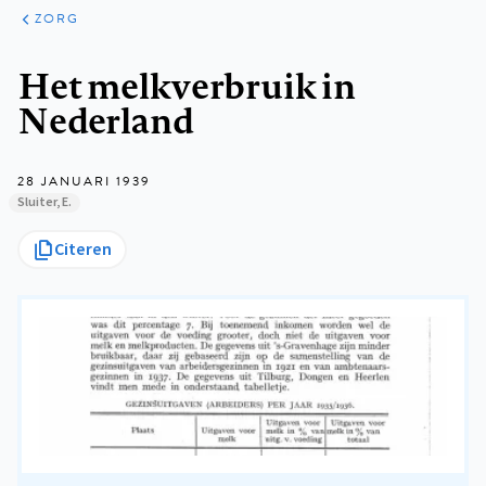
ARTIKELEN
PERSPECTIEF
ZORG
Kruimelpad
Het melkverbruik in
Nederland
28 JANUARI 1939
Sluiter, E.
Citeren