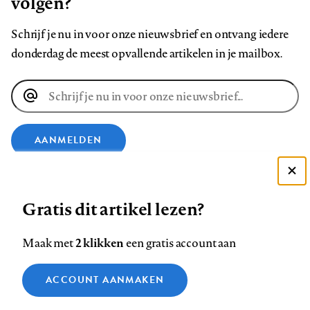
volgen?
Schrijf je nu in voor onze nieuwsbrief en ontvang iedere
donderdag de meest opvallende artikelen in je mailbox.
E-
mailadres
AANMELDEN
VOLG ONS OP
Deze site gebruikt cookies
Gratis dit artikel lezen?
Zie onze cookie policy
Volg
Volg
Volg
Volg
Volg
Volg
ACCEPTEER AANBEVOLEN INSTELLINGEN
2 klikken
Maak met
een gratis account aan
ons
ons
ons
ons
ons
ons
Functionele cookies
op
op
op
op
op
op
Contact
Colofon
Disclaimer
Privacy
About us
ACCOUNT AANMAKEN
Medische vragen verdienen
Footer
Sluiten
Facebook
LinkedIn
Bluesky
Instagram
YouTube
Pinterest
Analytische cookies
betrouwbare antwoorden