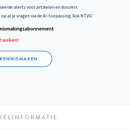
eerde alerts voor artikelen en dossiers
p al je vragen via de AI-toepassing 'Ask NTVG'
nismakings­abonnement
12 weken!
L KENNISMAKEN
KELINFORMATIE