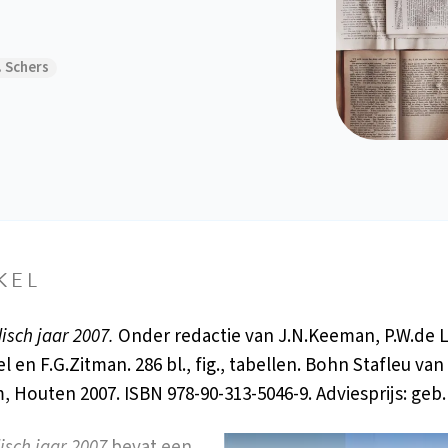
. Schers
KEL
isch jaar 2007.
Onder redactie van J.N.Keeman, P.W.de 
l en F.G.Zitman. 286 bl., fig., tabellen. Bohn Stafleu van
 Houten 2007. ISBN 978-90-313-5046-9. Adviesprijs: geb. 
isch jaar 2007
bevat een