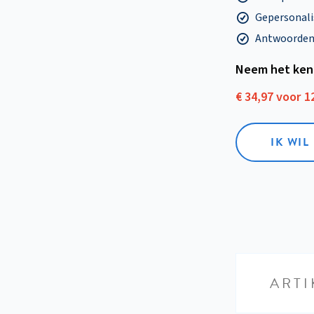
Gepersonalis
Antwoorden o
Neem het ken
€ 34,97 voor 
IK WI
ARTI