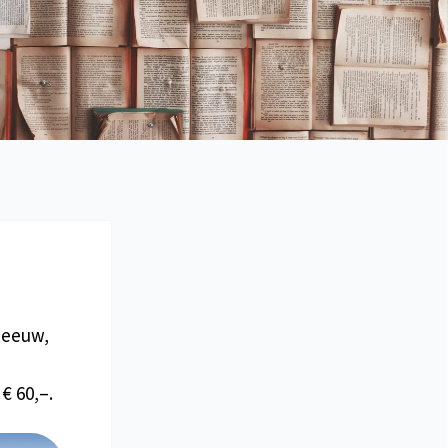
Leeuw,
€ 60,–.