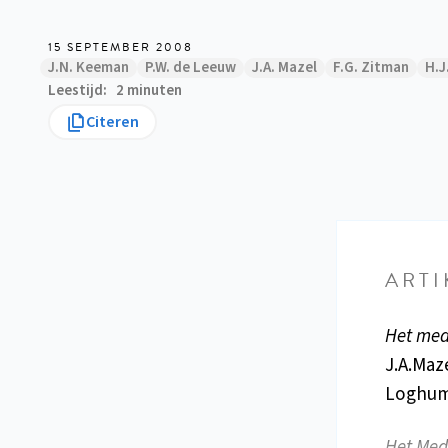
15 SEPTEMBER 2008
J.N. Keeman
P.W. de Leeuw
J.A. Mazel
F.G. Zitman
H.J
Leestijd
2 minuten
Citeren
ARTI
Het med
J.A.Maze
Loghum,
Het Med