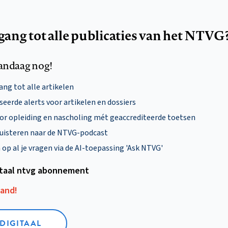
egang tot alle publicaties van het NTVG
andaag nog!
ng tot alle artikelen
eerde alerts voor artikelen en dossiers
oor opleiding en nascholing mét geaccrediteerde toetsen
uisteren naar de NTVG-podcast
p al je vragen via de AI-toepassing 'Ask NTVG'
itaal ntvg abonnement
aand!
 DIGITAAL