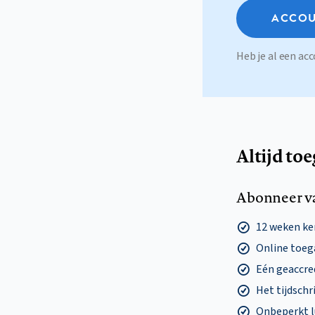
ACCOU
Heb je al een a
Altijd to
Abonneer v
12 weken k
Online toega
Eén geaccre
Het tijdschri
Onbeperkt l