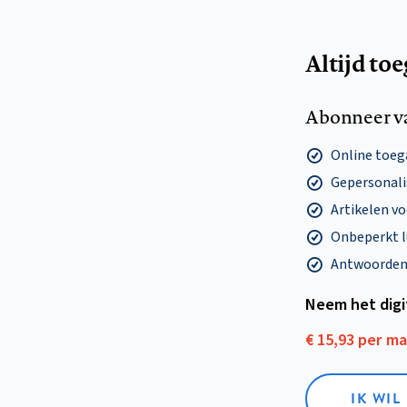
Altijd to
Abonneer v
Online toega
Gepersonalis
Artikelen v
Onbeperkt l
Antwoorden o
Neem het dig
€ 15,93 per m
IK WIL