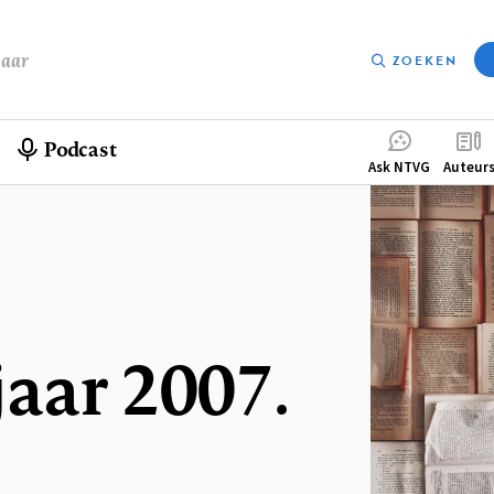
baar
ZOEKEN
Podcast
Compleme
Ask NTVG
Auteur
menu
aar 2007.