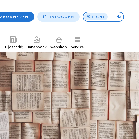
ABONNEREN
INLOGGEN
LICHT
Top
nav
ntair
s
Tijdschrift
Banenbank
Webshop
Service