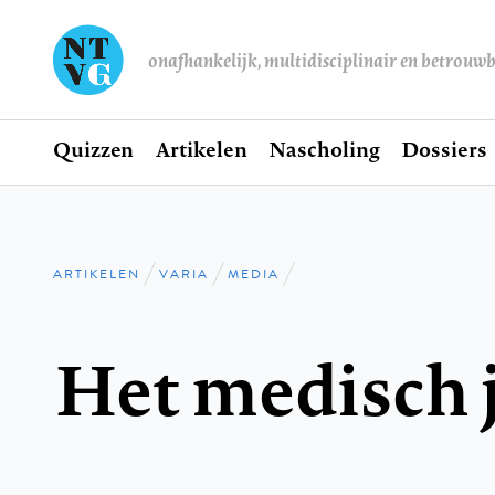
onafhankelijk, multidisciplinair en betrouw
Home
Quizzen
Artikelen
Nascholing
Dossiers
Hoofdnavigatie
ARTIKELEN
VARIA
MEDIA
Kruimelpad
Het medisch j