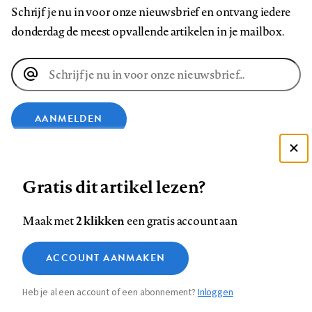
Schrijf je nu in voor onze nieuwsbrief en ontvang iedere
donderdag de meest opvallende artikelen in je mailbox.
E-
mailadres
AANMELDEN
VOLG ONS OP
Deze site gebruikt cookies
Gratis dit artikel lezen?
Zie onze cookie policy
Volg
Volg
Volg
Volg
Volg
Volg
ACCEPTEER AANBEVOLEN INSTELLINGEN
2 klikken
Maak met
een gratis account aan
ons
ons
ons
ons
ons
ons
Functionele cookies
op
op
op
op
op
op
Contact
Colofon
Disclaimer
Privacy
About us
ACCOUNT AANMAKEN
Medische vragen verdienen
Footer
Sluiten
Analytische cookies
Facebook
LinkedIn
Bluesky
Instagram
YouTube
Pinterest
betrouwbare antwoorden
Heb je al een account of een abonnement?
Inloggen
Marketing cookies
navigation
STEL ZE NU AAN ASK NTVG