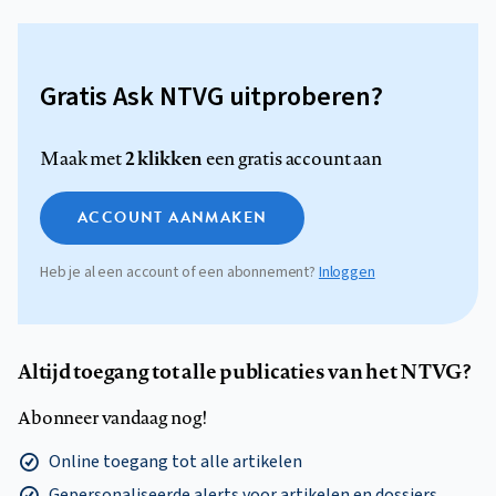
Gratis Ask NTVG uitproberen?
2 klikken
Maak met
een gratis account aan
ACCOUNT AANMAKEN
Heb je al een account of een abonnement?
Inloggen
Altijd toegang tot alle publicaties van het NTVG?
Abonneer vandaag nog!
Online toegang tot alle artikelen
Gepersonaliseerde alerts voor artikelen en dossiers