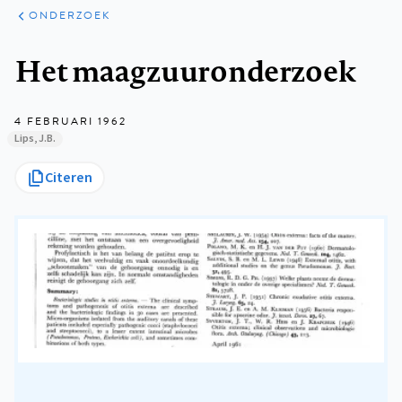
ARTIKELEN
ONDERZOEK
ONDERZOEK
Kruimelpad
Het maagzuuronderzoek
4 FEBRUARI 1962
Lips, J.B.
Citeren