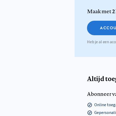
Maak met
2
ACCOU
Heb je al een a
Altijd to
Abonneer v
Online toega
Gepersonalis