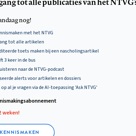
egang tot alle publicaties van het NTVG
andaag nog!
ennismaken met het NTVG
ng tot alle artikelen
diteerde toets maken bij een nascholingsartikel
ft 3 keer in de bus
uisteren naar de NTVG-podcast
eerde alerts voor artikelen en dossiers
p al je vragen via de AI-toepassing 'Ask NTVG'
nismakings­abonnement
12 weken!
L KENNISMAKEN