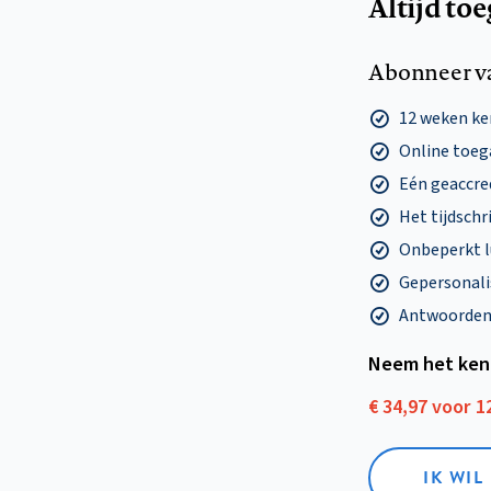
Altijd to
Abonneer v
12 weken k
Online toega
Eén geaccre
Het tijdschri
Onbeperkt l
Gepersonalis
Antwoorden o
Neem het ken
€ 34,97 voor 
IK WI