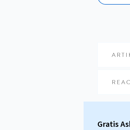
ARTI
REAC
Gratis A