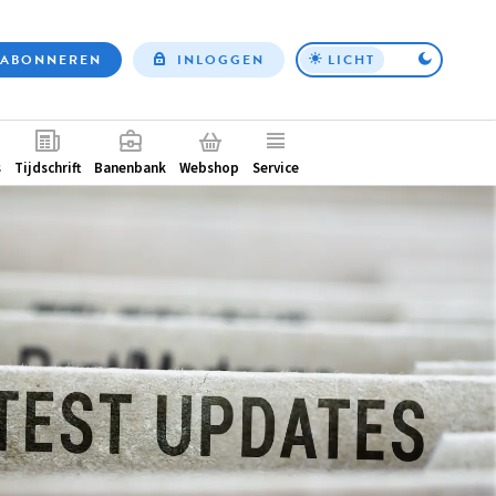
ABONNEREN
INLOGGEN
LICHT
Top
nav
ntair
s
Tijdschrift
Banenbank
Webshop
Service