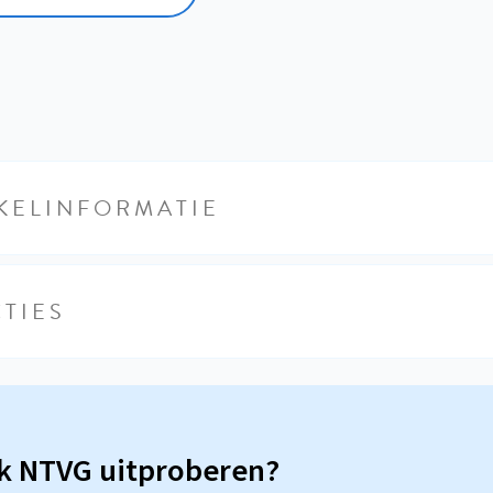
KELINFORMATIE
TIES
sk NTVG uitproberen?