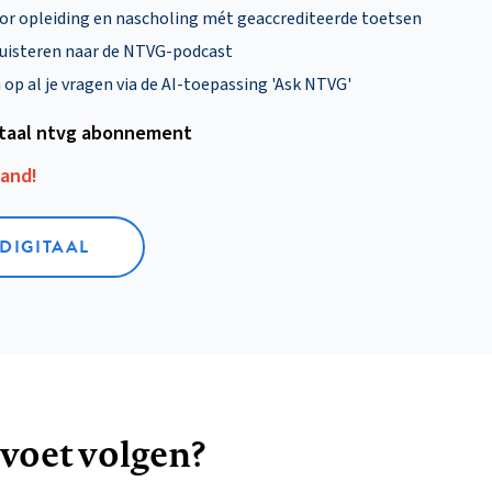
oor opleiding en nascholing mét geaccrediteerde toetsen
uisteren naar de NTVG-podcast
p al je vragen via de AI-toepassing 'Ask NTVG'
itaal ntvg abonnement
aand!
 DIGITAAL
 voet volgen?