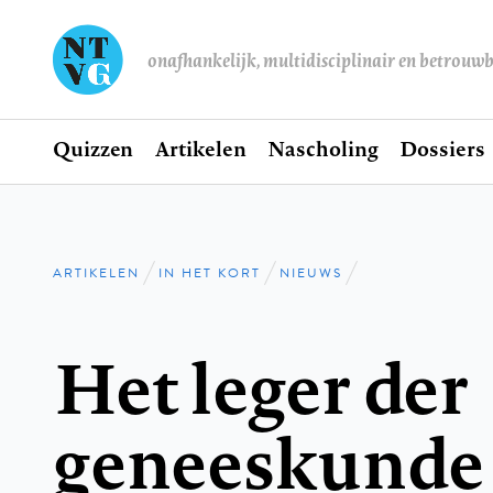
onafhankelijk, multidisciplinair en betrouw
Home
Quizzen
Artikelen
Nascholing
Dossiers
Hoofdnavigatie
ARTIKELEN
IN HET KORT
NIEUWS
Kruimelpad
Het leger der
geneeskunde