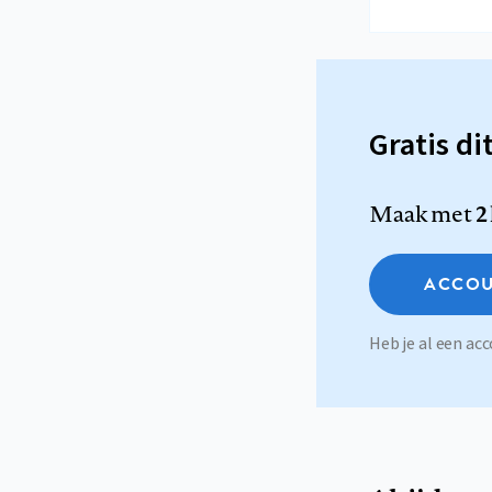
Gratis di
Maak met
2
ACCOU
Heb je al een a