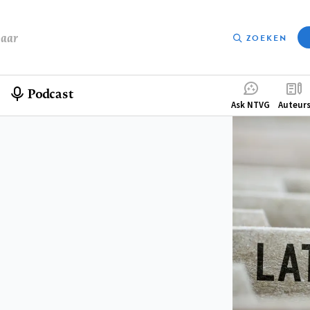
baar
ZOEKEN
Podcast
Compleme
Ask NTVG
Auteur
menu