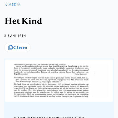
ARTIKELEN
VARIA
MEDIA
Kruimelpad
Het Kind
3 JUNI 1954
Citeren