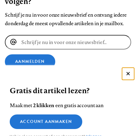
volgen?
Schrijf je nu in voor onze nieuwsbrief en ontvang iedere
donderdag de meest opvallende artikelen in je mailbox.
E-
mailadres
AANMELDEN
Deze site gebruikt cookies
VOLG ONS OP
Gratis dit artikel lezen?
Zie onze cookie policy
ACCEPTEER AANBEVOLEN INSTELLINGEN
Volg
Volg
Volg
Volg
Volg
Volg
2 klikken
Maak met
een gratis account aan
ons
ons
ons
ons
ons
ons
Functionele cookies
op
op
op
op
op
op
Contact
Colofon
Disclaimer
Privacy
About us
ACCOUNT AANMAKEN
Medische vragen verdienen
Sluiten
Footer
Analytische cookies
Facebook
LinkedIn
Bluesky
Instagram
YouTube
Pinterest
betrouwbare antwoorden