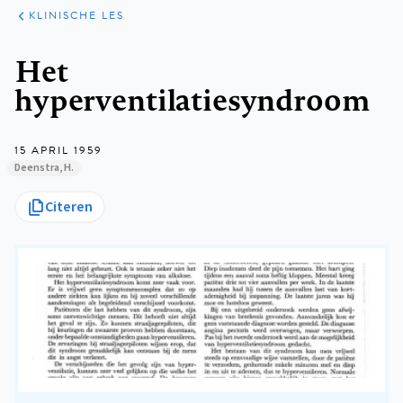
KLINISCHE
ARTIKELEN
PRAKTIJK
KLINISCHE LES
Kruimelpad
Het
hyperventilatiesyndroom
15 APRIL 1959
Deenstra, H.
Citeren