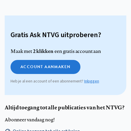
Gratis Ask NTVG uitproberen?
2 klikken
Maak met
een gratis account aan
ACCOUNT AANMAKEN
Heb je al een account of een abonnement?
Inloggen
Altijd toegang tot alle publicaties van het NTVG?
Abonneer vandaag nog!