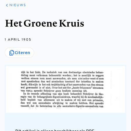
ARTIKELEN
HET
NIEUWS
KORT
Kruimelpad
Het Groene Kruis
1 APRIL 1905
Citeren