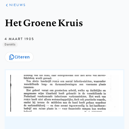
ARTIKELEN
HET
NIEUWS
KORT
Kruimelpad
Het Groene Kruis
4 MAART 1905
Daniëls
Citeren