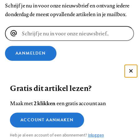
Schrijf je nu in voor onze nieuwsbrief en ontvang iedere
donderdag de meest opvallende artikelen in je mailbox.
E-
mailadres
AANMELDEN
VOLG ONS OP
Deze site gebruikt cookies
Gratis dit artikel lezen?
Zie onze cookie policy
Volg
Volg
Volg
Volg
Volg
Volg
ACCEPTEER AANBEVOLEN INSTELLINGEN
ons
ons
2 klikken
ons
ons
ons
ons
Maak met
een gratis account aan
op
op
op
op
op
op
Contact
Colofon
Disclaimer
Privacy
About us
Functionele cookies
Footer
ACCOUNT AANMAKEN
Facebook
LinkedIn
Bluesky
Instagram
YouTube
Pinterest
Medische vragen verdienen
Sluiten
Analytische cookies
betrouwbare antwoorden
navigation
Heb je al een account of een abonnement?
Inloggen
Marketing cookies