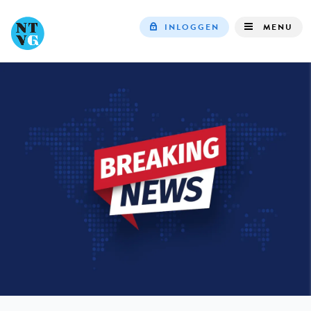
INLOGGEN
MENU
Top
navigation
IN