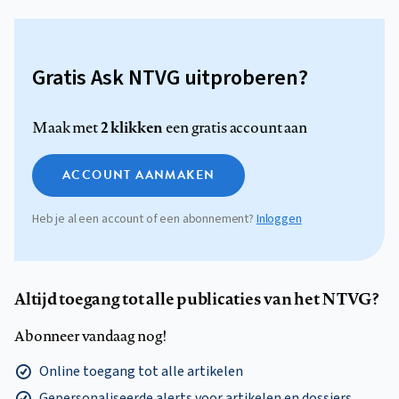
Gratis Ask NTVG uitproberen?
2 klikken
Maak met
een gratis account aan
ACCOUNT AANMAKEN
Heb je al een account of een abonnement?
Inloggen
Altijd toegang tot alle publicaties van het NTVG?
Abonneer vandaag nog!
Online toegang tot alle artikelen
Gepersonaliseerde alerts voor artikelen en dossiers