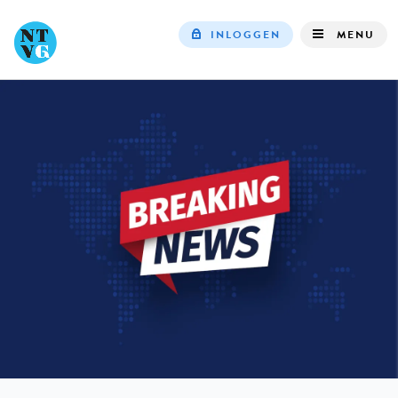
INLOGGEN
MENU
Top
navigation
IN