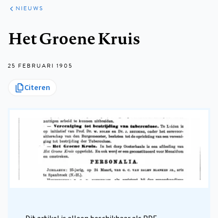
ARTIKELEN
HET
NIEUWS
KORT
Kruimelpad
Het Groene Kruis
25 FEBRUARI 1905
Citeren