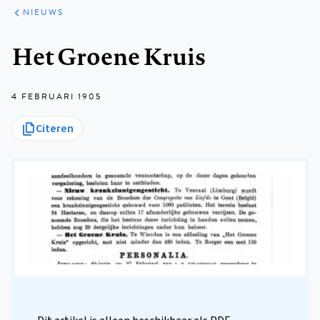
ARTIKELEN
HET
NIEUWS
KORT
Kruimelpad
Het Groene Kruis
4 FEBRUARI 1905
Citeren