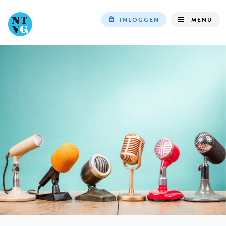
INLOGGEN
MENU
Top
navigation
IN