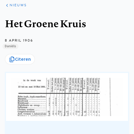
ARTIKELEN
HET
NIEUWS
KORT
Kruimelpad
Het Groene Kruis
8 APRIL 1906
Daniëls
Citeren