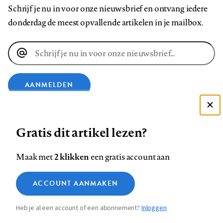
Schrijf je nu in voor onze nieuwsbrief en ontvang iedere
donderdag de meest opvallende artikelen in je mailbox.
E-
mailadres
AANMELDEN
Deze site gebruikt cookies
VOLG ONS OP
Gratis dit artikel lezen?
Zie onze cookie policy
ACCEPTEER AANBEVOLEN INSTELLINGEN
Volg
Volg
Volg
Volg
Volg
Volg
2 klikken
Maak met
een gratis account aan
ons
ons
ons
ons
ons
ons
Functionele cookies
op
op
op
op
op
op
Contact
Colofon
Disclaimer
Privacy
About us
ACCOUNT AANMAKEN
Medische vragen verdienen
Sluiten
Footer
Analytische cookies
Facebook
LinkedIn
Bluesky
Instagram
YouTube
Pinterest
betrouwbare antwoorden
Heb je al een account of een abonnement?
Inloggen
Marketing cookies
navigation
STEL ZE NU AAN ASK NTVG