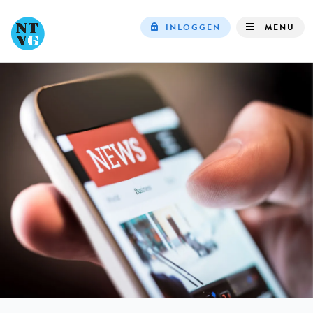
INLOGGEN
MENU
Top
navigation
IN