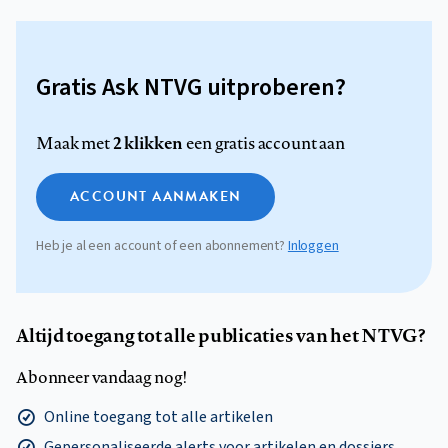
Gratis Ask NTVG uitproberen?
2 klikken
Maak met
een gratis account aan
ACCOUNT AANMAKEN
Heb je al een account of een abonnement?
Inloggen
Altijd toegang tot alle publicaties van het NTVG?
Abonneer vandaag nog!
Online toegang tot alle artikelen
Gepersonaliseerde alerts voor artikelen en dossiers