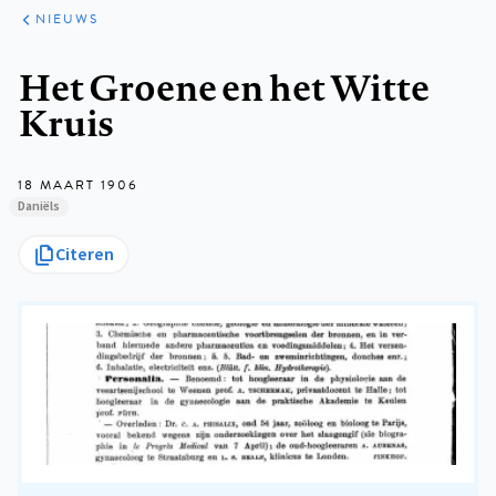
ARTIKELEN
HET
NIEUWS
KORT
Kruimelpad
Het Groene en het Witte
Kruis
18 MAART 1906
Daniëls
Citeren