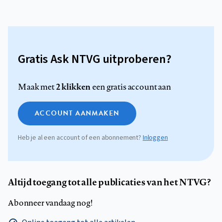
Gratis Ask NTVG uitproberen?
2 klikken
Maak met
een gratis account aan
ACCOUNT AANMAKEN
Heb je al een account of een abonnement?
Inloggen
Altijd toegang tot alle publicaties van het NTVG?
Abonneer vandaag nog!