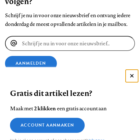
volgen?
Schrijf je nu in voor onze nieuwsbrief en ontvang iedere
donderdag de meest opvallende artikelen in je mailbox.
E-
mailadres
AANMELDEN
Deze site gebruikt cookies
VOLG ONS OP
Gratis dit artikel lezen?
Zie onze cookie policy
ACCEPTEER AANBEVOLEN INSTELLINGEN
Volg
Volg
Volg
Volg
Volg
Volg
2 klikken
Maak met
een gratis account aan
ons
ons
ons
ons
ons
ons
Functionele cookies
op
op
op
op
op
op
Contact
Colofon
Disclaimer
Privacy
About us
ACCOUNT AANMAKEN
Medische vragen verdienen
Sluiten
Footer
Analytische cookies
Facebook
LinkedIn
Bluesky
Instagram
YouTube
Pinterest
betrouwbare antwoorden