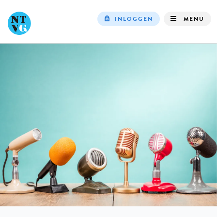
INLOGGEN
MENU
Top
navigation
IN