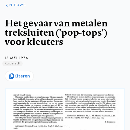
ARTIKELEN
HET
NIEUWS
KORT
Kruimelpad
Het gevaar van metalen
treksluiten ('pop-tops')
voor kleuters
12 MEI 1976
Kuipers, F.
Citeren