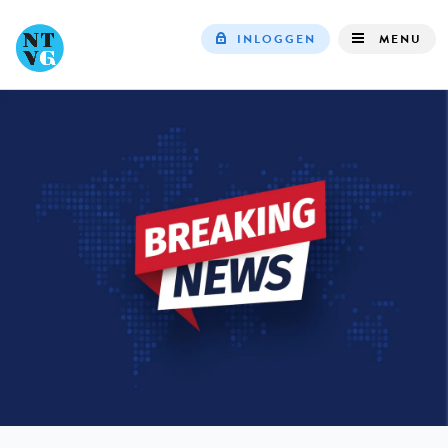
INLOGGEN
MENU
Top
navigation
IN