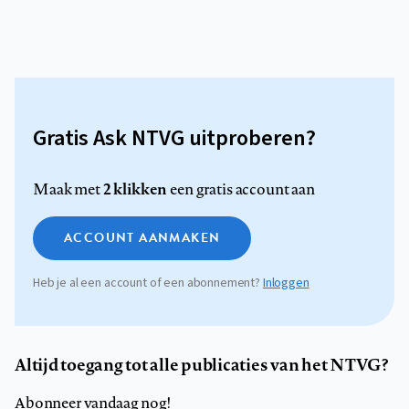
Gratis Ask NTVG uitproberen?
2 klikken
Maak met
een gratis account aan
ACCOUNT AANMAKEN
Heb je al een account of een abonnement?
Inloggen
Altijd toegang tot alle publicaties van het NTVG?
Abonneer vandaag nog!