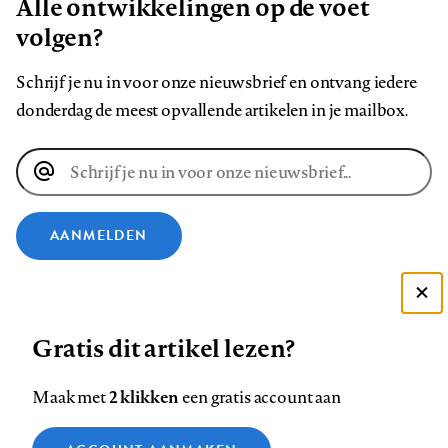
Alle ontwikkelingen op de voet
volgen?
Schrijf je nu in voor onze nieuwsbrief en ontvang iedere
donderdag de meest opvallende artikelen in je mailbox.
E-
mailadres
AANMELDEN
VOLG ONS OP
Deze site gebruikt cookies
Gratis dit artikel lezen?
Zie onze cookie policy
Volg
Volg
Volg
Volg
Volg
Volg
ACCEPTEER AANBEVOLEN INSTELLINGEN
ons
ons
2 klikken
ons
ons
ons
ons
Maak met
een gratis account aan
op
op
op
op
op
op
Contact
Colofon
Disclaimer
Privacy
About us
Functionele cookies