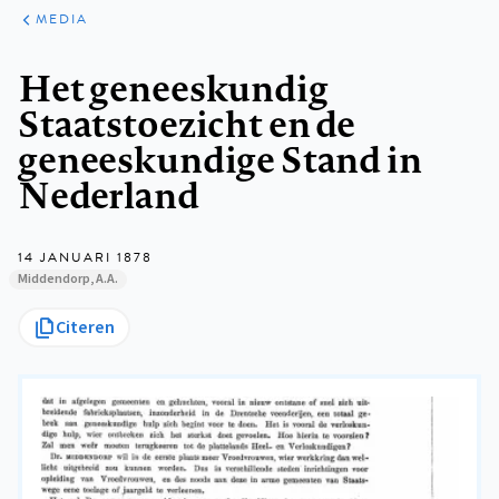
ARTIKELEN
VARIA
MEDIA
Kruimelpad
Het geneeskundig
Staatstoezicht en de
geneeskundige Stand in
Nederland
14 JANUARI 1878
Middendorp, A.A.
Citeren