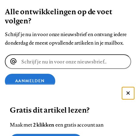
Alle ontwikkelingen op de voet
volgen?
Schrijf je nu in voor onze nieuwsbrief en ontvang iedere
donderdag de meest opvallende artikelen in je mailbox.
E-
mailadres
AANMELDEN
Deze site gebruikt cookies
VOLG ONS OP
Gratis dit artikel lezen?
Zie onze cookie policy
ACCEPTEER AANBEVOLEN INSTELLINGEN
Volg
Volg
Volg
Volg
Volg
Volg
2 klikken
Maak met
een gratis account aan
ons
ons
ons
ons
ons
ons