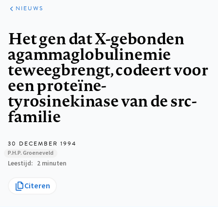
ARTIKELEN
HET
NIEUWS
KORT
Kruimelpad
Het gen dat X-gebonden
agammaglobulinemie
teweegbrengt, codeert voor
een proteïne-
tyrosinekinase van de src-
familie
30 DECEMBER 1994
P.H.P. Groeneveld
Leestijd
2 minuten
Citeren