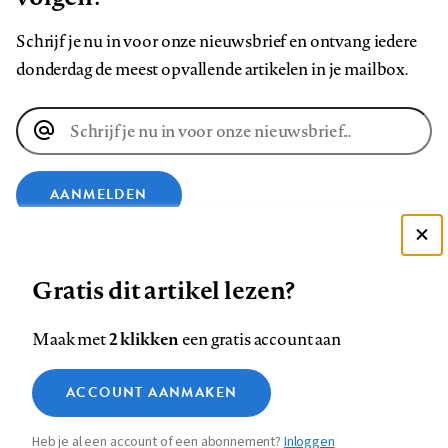
Schrijf je nu in voor onze nieuwsbrief en ontvang iedere
donderdag de meest opvallende artikelen in je mailbox.
E-
mailadres
AANMELDEN
Deze site gebruikt cookies
VOLG ONS OP
Gratis dit artikel lezen?
Zie onze cookie policy
ACCEPTEER AANBEVOLEN INSTELLINGEN
Volg
Volg
Volg
Volg
Volg
Volg
2 klikken
Maak met
een gratis account aan
ons
ons
ons
ons
ons
ons
Functionele cookies
op
op
op
op
op
op
Contact
Colofon
Disclaimer
Privacy
About us
ACCOUNT AANMAKEN
Medische vragen verdienen
Sluiten
Footer
Analytische cookies
Facebook
LinkedIn
Bluesky
Instagram
YouTube
Pinterest
betrouwbare antwoorden
Heb je al een account of een abonnement?
Inloggen
Marketing cookies