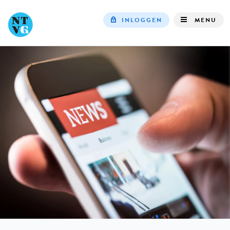
INLOGGEN
MENU
Top
navigation
IN