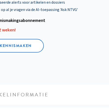
eerde alerts voor artikelen en dossiers
p al je vragen via de AI-toepassing 'Ask NTVG'
nismakings­abonnement
12 weken!
L KENNISMAKEN
KELINFORMATIE