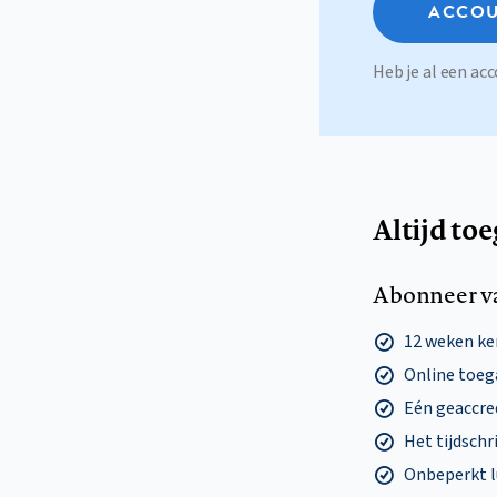
ACCOU
Heb je al een a
Altijd to
Abonneer v
12 weken k
Online toega
Eén geaccre
Het tijdschri
Onbeperkt l