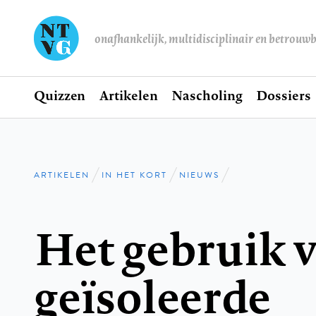
onafhankelijk, multidisciplinair en betrouw
Home
Quizzen
Artikelen
Nascholing
Dossiers
Hoofdnavigatie
ARTIKELEN
IN HET KORT
NIEUWS
Kruimelpad
Het gebruik 
geïsoleerde