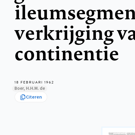
ileumsegment
verkrijging v
continentie
18 FEBRUARI 1962
Boer, H.H.M. de
Citeren