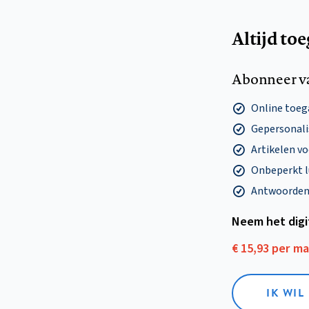
Altijd to
Abonneer v
Online toega
Gepersonalis
Artikelen v
Onbeperkt l
Antwoorden o
Neem het dig
€ 15,93 per m
IK WIL