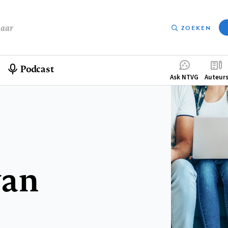
baar
ZOEKEN
Podcast
Compleme
Ask NTVG
Auteur
menu
van