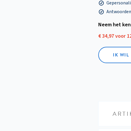
Gepersonalis
Antwoorden o
Neem het ken
€ 34,97 voor 
IK WI
ARTI