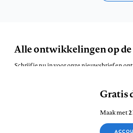
Alle ontwikkelingen op de
Schrijf je nu in voor onze nieuwsbrief en o
de meest opvallende artikelen in je mailbox.
Gratis d
E-
Maak met
2
mailadres
Functionele cookies
ACCOU