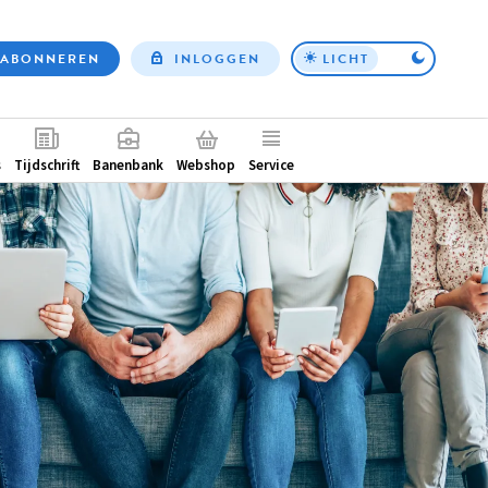
ABONNEREN
INLOGGEN
LICHT
Top
nav
ntair
s
Tijdschrift
Banenbank
Webshop
Service