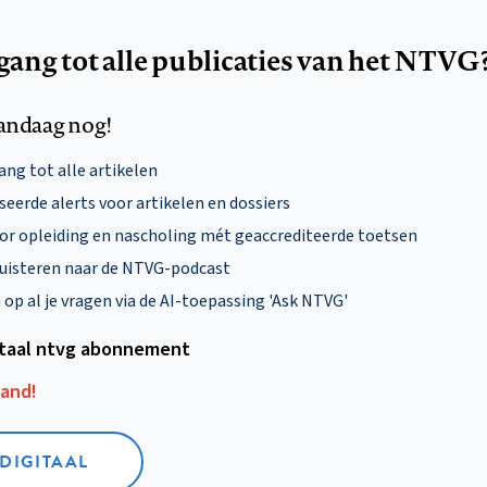
egang tot alle publicaties van het NTVG
andaag nog!
ng tot alle artikelen
eerde alerts voor artikelen en dossiers
oor opleiding en nascholing mét geaccrediteerde toetsen
uisteren naar de NTVG-podcast
p al je vragen via de AI-toepassing 'Ask NTVG'
itaal ntvg abonnement
aand!
 DIGITAAL