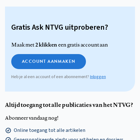
Gratis Ask NTVG uitproberen?
2 klikken
Maak met
een gratis account aan
ACCOUNT AANMAKEN
Heb je al een account of een abonnement?
Inloggen
Altijd toegang tot alle publicaties van het NTVG?
Abonneer vandaag nog!
Online toegang tot alle artikelen
Gepersonaliseerde alerts voor artikelen en dossiers