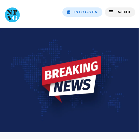
INLOGGEN
MENU
Top
navigation
IN