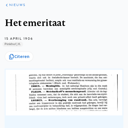
ARTIKELEN
HET
NIEUWS
KORT
Kruimelpad
Het emeritaat
15 APRIL 1906
Pinkhof, H.
Citeren