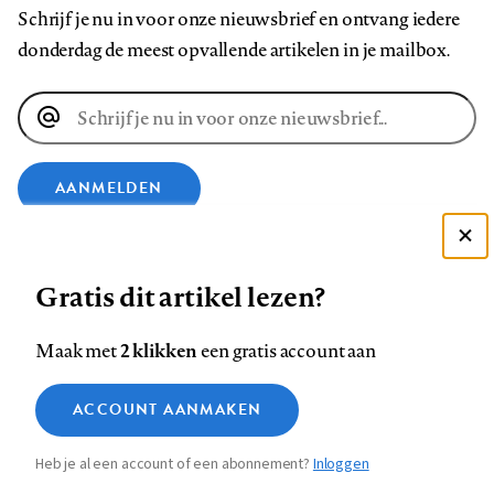
Schrijf je nu in voor onze nieuwsbrief en ontvang iedere
donderdag de meest opvallende artikelen in je mailbox.
E-
mailadres
AANMELDEN
VOLG ONS OP
Deze site gebruikt cookies
Gratis dit artikel lezen?
Zie onze cookie policy
Volg
Volg
Volg
Volg
Volg
Volg
ACCEPTEER AANBEVOLEN INSTELLINGEN
2 klikken
Maak met
een gratis account aan
ons
ons
ons
ons
ons
ons
Functionele cookies
op
op
op
op
op
op
Contact
Colofon
Disclaimer
Privacy
About us
ACCOUNT AANMAKEN
Medische vragen verdienen
Footer
Sluiten
Analytische cookies
Facebook
LinkedIn
Bluesky
Instagram
YouTube
Pinterest
betrouwbare antwoorden
Heb je al een account of een abonnement?
Inloggen
Marketing cookies
navigation
STEL ZE NU AAN ASK NTVG