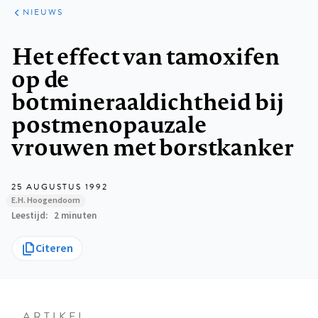
ARTIKELEN
HET
NIEUWS
KORT
Kruimelpad
Het effect van tamoxifen
op de
botmineraaldichtheid bij
postmenopauzale
vrouwen met borstkanker
25 AUGUSTUS 1992
E.H. Hoogendoorn
Leestijd
2 minuten
Citeren
ARTIKEL