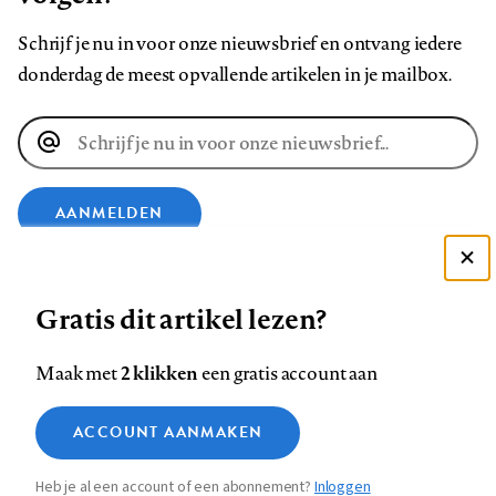
Schrijf je nu in voor onze nieuwsbrief en ontvang iedere
donderdag de meest opvallende artikelen in je mailbox.
E-
mailadres
AANMELDEN
Deze site gebruikt cookies
VOLG ONS OP
Gratis dit artikel lezen?
Zie onze cookie policy
ACCEPTEER AANBEVOLEN INSTELLINGEN
Volg
Volg
Volg
Volg
Volg
Volg
2 klikken
Maak met
een gratis account aan
ons
ons
ons
ons
ons
ons
Functionele cookies
op
op
op
op
op
op
Contact
Colofon
Disclaimer
Privacy
About us
ACCOUNT AANMAKEN
Medische vragen verdienen
Sluiten
Footer
Analytische cookies
Facebook
LinkedIn
Bluesky
Instagram
YouTube
Pinterest
betrouwbare antwoorden
Heb je al een account of een abonnement?
Inloggen
Marketing cookies