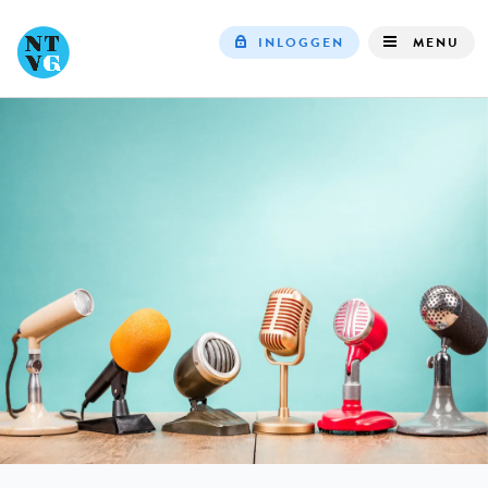
INLOGGEN
MENU
Top
navigation
IN