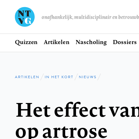
onafhankelijk, multidisciplinair en betrouw
Home
Quizzen
Artikelen
Nascholing
Dossiers
Hoofdnavigatie
ARTIKELEN
IN HET KORT
NIEUWS
Kruimelpad
Het effect v
op artrose