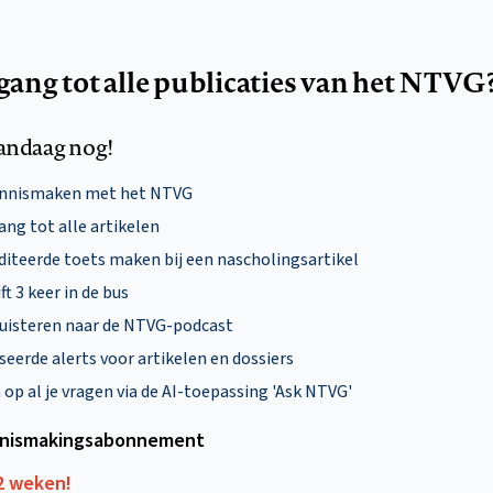
egang tot alle publicaties van het NTVG
andaag nog!
ennismaken met het NTVG
ng tot alle artikelen
diteerde toets maken bij een nascholingsartikel
ft 3 keer in de bus
uisteren naar de NTVG-podcast
eerde alerts voor artikelen en dossiers
p al je vragen via de AI-toepassing 'Ask NTVG'
nismakings­abonnement
12 weken!