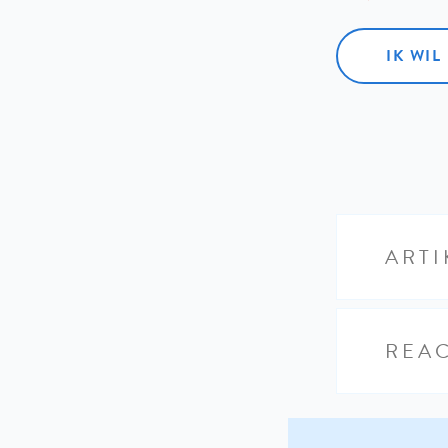
IK WI
ARTI
REAC