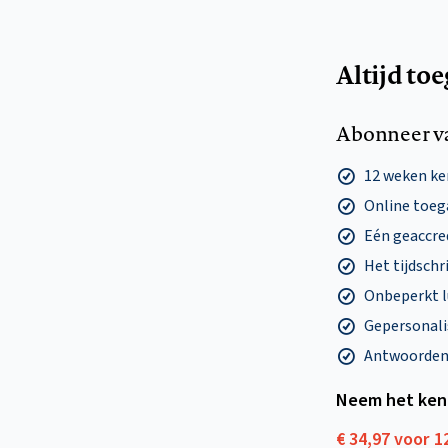
Altijd to
Abonneer v
12 weken k
Online toega
Eén geaccre
Het tijdschri
Onbeperkt l
Gepersonalis
Antwoorden o
Neem het ken
€ 34,97 voor 