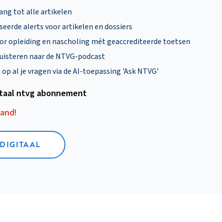
ng tot alle artikelen
eerde alerts voor artikelen en dossiers
oor opleiding en nascholing mét geaccrediteerde toetsen
uisteren naar de NTVG-podcast
p al je vragen via de AI-toepassing 'Ask NTVG'
itaal ntvg abonnement
aand!
 DIGITAAL