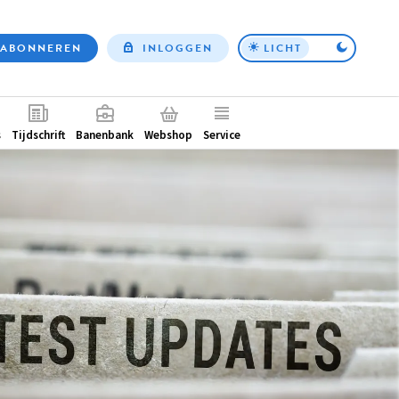
ABONNEREN
INLOGGEN
LICHT
Top
nav
ntair
s
Tijdschrift
Banenbank
Webshop
Service