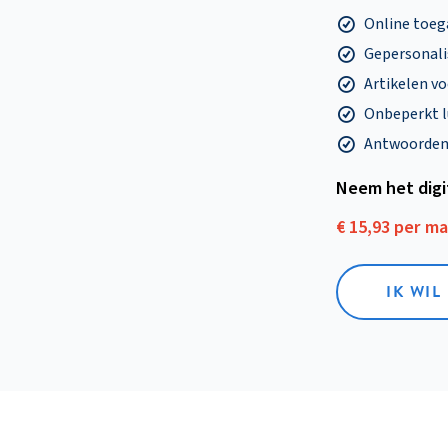
Online toega
Gepersonalis
Artikelen v
Onbeperkt l
Antwoorden o
Neem het dig
€ 15,93 per m
IK WIL