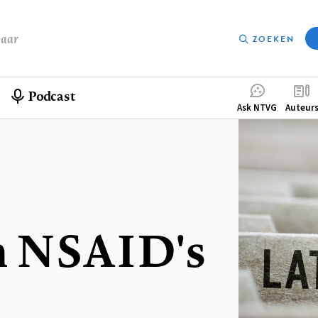
baar
ZOEKEN
Podcast
Compleme
Ask NTVG
Auteur
menu
an NSAID's