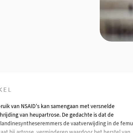
KEL
ruik van NSAID's kan samengaan met versnelde
hrijding van heupartrose. De gedachte is dat de
landinesyntheseremmers de vaatverwijding in de femu
taat bij artrose, verminderen waardoor het herstel van