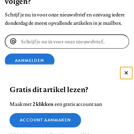
volgen?
Schrijf je nu in voor onze nieuwsbrief en ontvang iedere
donderdag de meest opvallende artikelen in je mailbox.
E-
mailadres
AANMELDEN
Deze site gebruikt cookies
VOLG ONS OP
Gratis dit artikel lezen?
Zie onze cookie policy
ACCEPTEER AANBEVOLEN INSTELLINGEN
Volg
Volg
Volg
Volg
Volg
Volg
2 klikken
Maak met
een gratis account aan
ons
ons
ons
ons
ons
ons
Functionele cookies
op
op
op
op
op
op
Contact
Colofon
Disclaimer
Privacy
About us
ACCOUNT AANMAKEN
Medische vragen verdienen
Sluiten
Footer
Analytische cookies
Facebook
LinkedIn
Bluesky
Instagram
YouTube
Pinterest
betrouwbare antwoorden