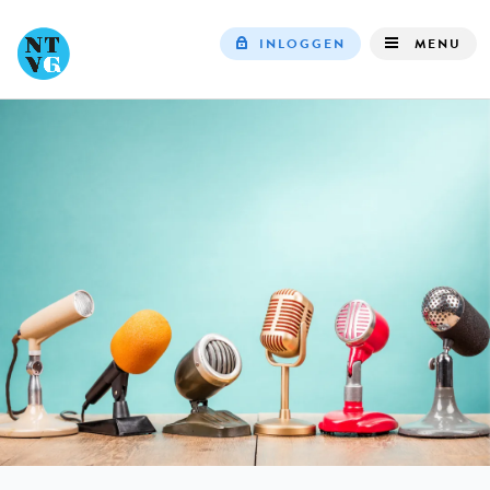
INLOGGEN
MENU
Top
navigation
IN