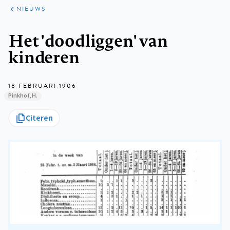
ARTIKELEN
HET
NIEUWS
KORT
Kruimelpad
Het 'doodliggen' van
kinderen
18 FEBRUARI 1906
Pinkhof, H.
Citeren