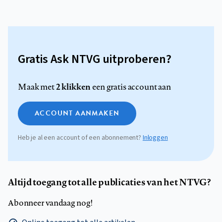
Gratis Ask NTVG uitproberen?
2 klikken
Maak met
een gratis account aan
ACCOUNT AANMAKEN
Heb je al een account of een abonnement?
Inloggen
Altijd toegang tot alle publicaties van het NTVG?
Abonneer vandaag nog!