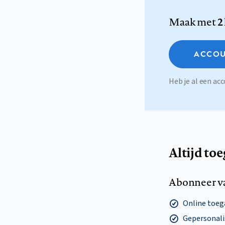
Maak met
2
ACCOU
Heb je al een a
Altijd to
Abonneer v
Online toega
Gepersonalis