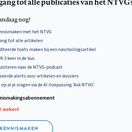
egang tot alle publicaties van het NTVG
andaag nog!
ennismaken met het NTVG
ng tot alle artikelen
diteerde toets maken bij een nascholingsartikel
ft 3 keer in de bus
uisteren naar de NTVG-podcast
eerde alerts voor artikelen en dossiers
p al je vragen via de AI-toepassing 'Ask NTVG'
nismakings­abonnement
12 weken!
L KENNISMAKEN