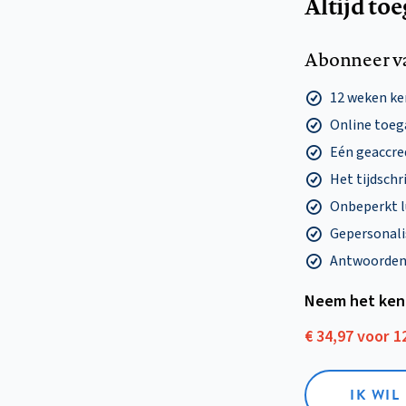
Altijd to
Abonneer v
12 weken k
Online toega
Eén geaccre
Het tijdschri
Onbeperkt l
Gepersonalis
Antwoorden o
Neem het ken
€ 34,97 voor 
IK WI