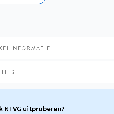
KELINFORMATIE
TIES
sk NTVG uitproberen?