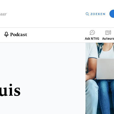
baar
ZOEKEN
Podcast
Compleme
Ask NTVG
Auteur
menu
uis