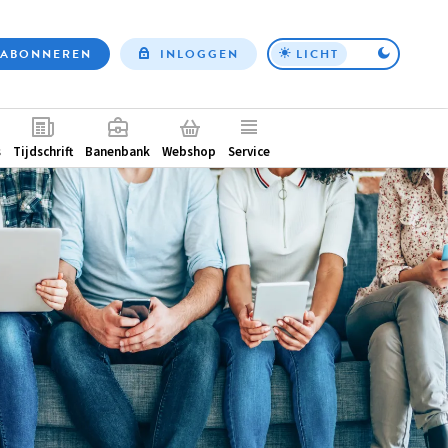
ABONNEREN
INLOGGEN
LICHT
Top
nav
ntair
s
Tijdschrift
Banenbank
Webshop
Service