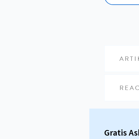
ARTI
REAC
Gratis A