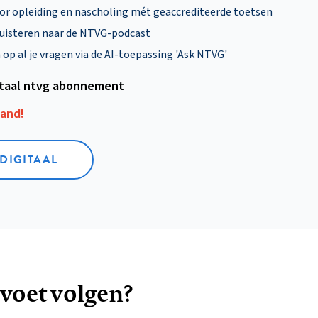
oor opleiding en nascholing mét geaccrediteerde toetsen
uisteren naar de NTVG-podcast
p al je vragen via de AI-toepassing 'Ask NTVG'
itaal ntvg abonnement
aand!
 DIGITAAL
 voet volgen?