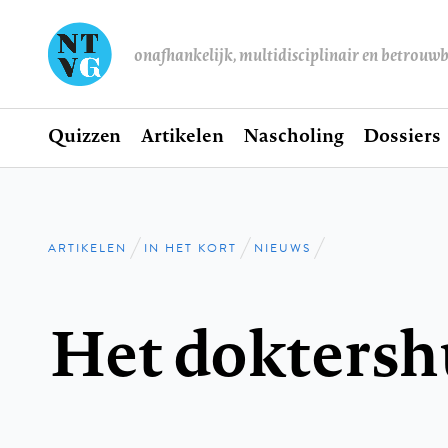
onafhankelijk, multidisciplinair en betrouw
Home
Quizzen
Artikelen
Nascholing
Dossiers
Hoofdnavigatie
ARTIKELEN
IN HET KORT
NIEUWS
Kruimelpad
Het doktersh