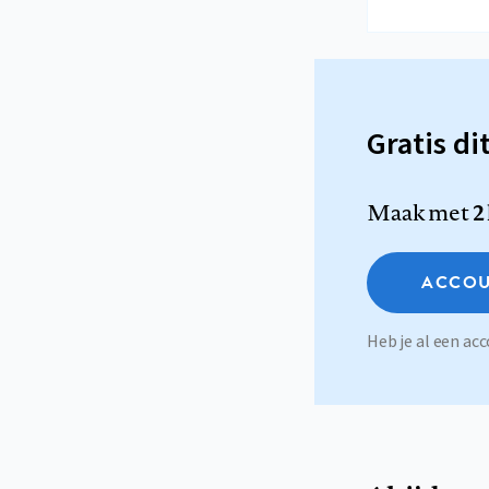
Gratis di
Maak met
2
ACCOU
Heb je al een a