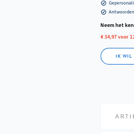
Gepersonalis
Antwoorden o
Neem het ken
€ 34,97 voor 
IK WI
ARTI