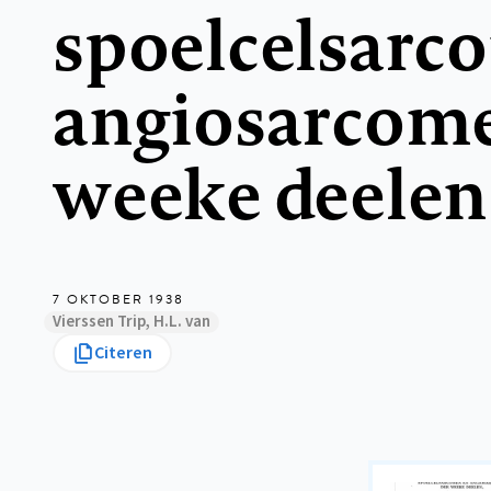
spoelcelsarc
angiosarcome
weeke deelen
7 OKTOBER 1938
Vierssen Trip, H.L. van
Citeren