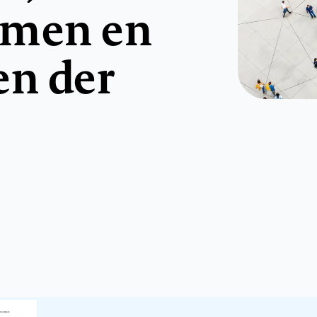
omen en
n der