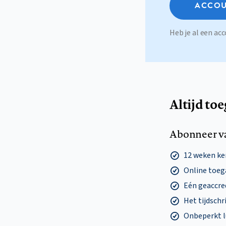
ACCOU
Heb je al een a
Altijd to
Abonneer v
12 weken k
Online toega
Eén geaccre
Het tijdschri
Onbeperkt l