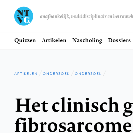
onafhankelijk, multidisciplinair en betrouw
Home
Quizzen
Artikelen
Nascholing
Dossiers
Hoofdnavigatie
ARTIKELEN
ONDERZOEK
ONDERZOEK
Kruimelpad
Het clinisch 
fibrosarcome