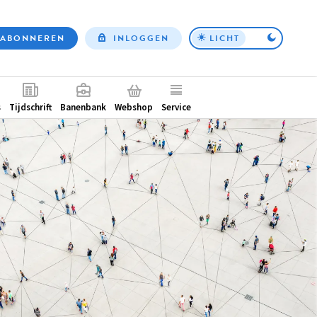
ABONNEREN
INLOGGEN
LICHT
Top
nav
ntair
s
Tijdschrift
Banenbank
Webshop
Service