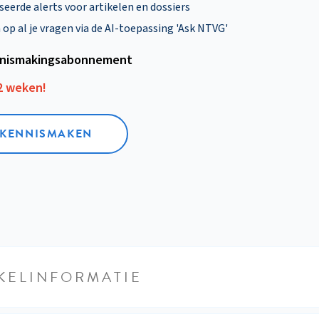
eerde alerts voor artikelen en dossiers
p al je vragen via de AI-toepassing 'Ask NTVG'
nismakings­abonnement
12 weken!
L KENNISMAKEN
KELINFORMATIE