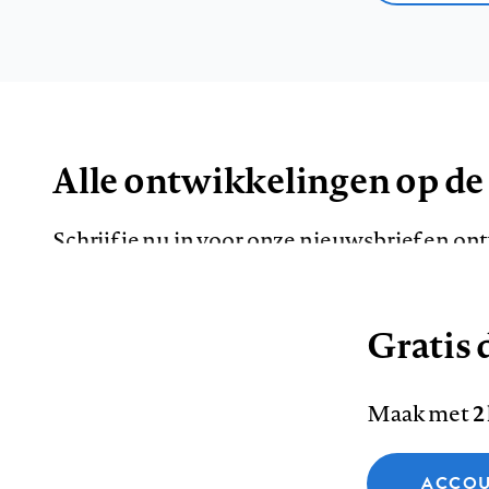
Alle ontwikkelingen op de
Schrijf je nu in voor onze nieuwsbrief en o
de meest opvallende artikelen in je mailbox.
Gratis d
E-
Maak met
2
mailadres
Functionele cookies
ACCOU