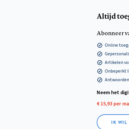
Altijd to
Abonneer v
Online toega
Gepersonalis
Artikelen v
Onbeperkt l
Antwoorden o
Neem het dig
€ 15,93 per m
IK WIL