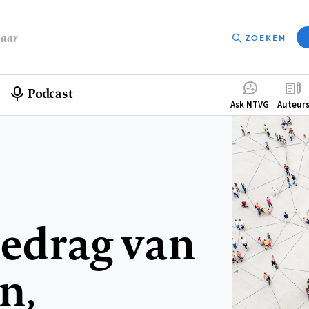
baar
ZOEKEN
Podcast
Compleme
Ask NTVG
Auteur
menu
gedrag van
n,