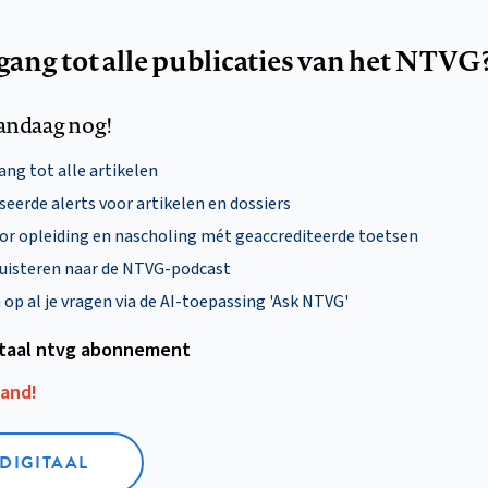
egang tot alle publicaties van het NTVG
andaag nog!
ng tot alle artikelen
eerde alerts voor artikelen en dossiers
oor opleiding en nascholing mét geaccrediteerde toetsen
uisteren naar de NTVG-podcast
p al je vragen via de AI-toepassing 'Ask NTVG'
itaal ntvg abonnement
aand!
 DIGITAAL