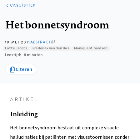
KLINISCHE
ARTIKELEN
PRAKTIJK
CASUÏSTIEK
Kruimelpad
Het bonnetsyndroom
19 MEI 2011
ABSTRACT
Lotte Jacobs
Frederiek van den Bos
Monique M. Samson
Leestijd
8 minuten
Citeren
ARTIKEL
Inleiding
Het bonnetsyndroom bestaat uit complexe visuele
hallucinaties bij patiënten met visusstoornissen zonder