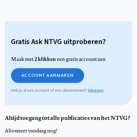
Gratis Ask NTVG uitproberen?
2 klikken
Maak met
een gratis account aan
ACCOUNT AANMAKEN
Heb je al een account of een abonnement?
Inloggen
Altijd toegang tot alle publicaties van het NTVG?
Abonneer vandaag nog!